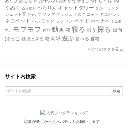
ぬ
おもちゃ
お手入れ
しっぽ
あくび
お知らせ
かぎしっぽ
キャットタワー
くぬく
ぺろりん
グルーミング
ぬりぬり
ジェット耳
ソファ
ネコパンチ
デスク
ニャー
ダッシュ
ジャンプ
ネコベッド
ベッド
ホッカペ
ハンモック
フンフン
ミニモ
モフモフ
寝る
探る
動画
日向
夜
戦う
伸び
アレ
遊ぶ
ぼっこ
肉球
箱
食べる
香箱
棚
爪とぎ
窓
全てのタグを見る
サイト内検索
記事が楽しかったらポチッとお願いします！