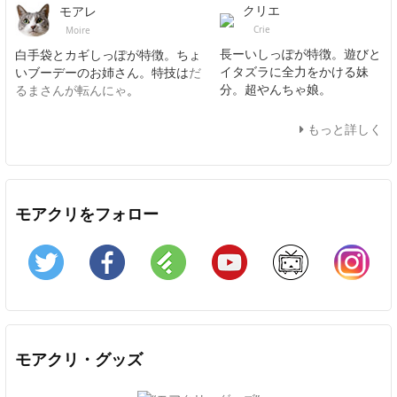
クリエ
モアレ
Crie
Moire
長ーいしっぽが特徴。遊びと
白手袋とカギしっぽが特徴。ちょ
イタズラに全力をかける妹
いブーデーのお姉さん。特技は
だ
分。超やんちゃ娘。
るまさんが転んにゃ
。
もっと詳しく
モアクリをフォロー
Twitter
Facebook
Feedly
YouTube
ニコニコ動画
In
モアクリ・グッズ