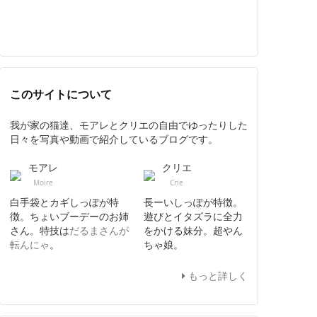
このサイトについて
我が家の猫達、モアレとクリエの自由でゆったりした
日々を写真や動画で紹介しているブログです。
モアレ
クリエ
Moire
Crie
白手袋とカギしっぽが特
長ーいしっぽが特徴。
徴。ちょいブーデーのお姉
遊びとイタズラに全力
さん。特技は
だるまさんが
をかける妹分。超やん
転んにゃ
。
ちゃ娘。
もっと詳しく