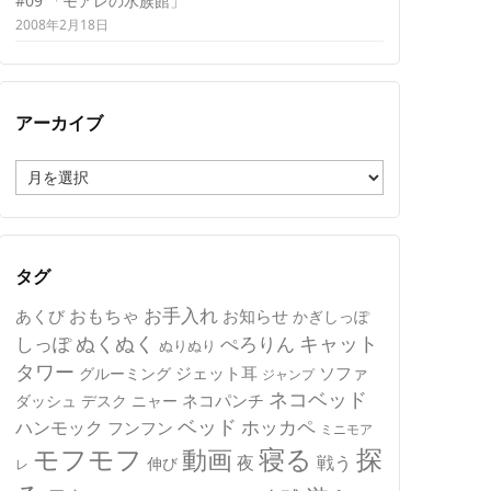
#09 「モアレの水族館」
2008年2月18日
アーカイブ
ア
ー
カ
イ
ブ
タグ
おもちゃ
お手入れ
あくび
お知らせ
かぎしっぽ
キャット
ぬくぬく
しっぽ
ぺろりん
ぬりぬり
タワー
ジェット耳
ソファ
グルーミング
ジャンプ
ネコベッド
ネコパンチ
デスク
ニャー
ダッシュ
ベッド
ホッカペ
ハンモック
フンフン
ミニモア
モフモフ
寝る
探
動画
夜
戦う
伸び
レ