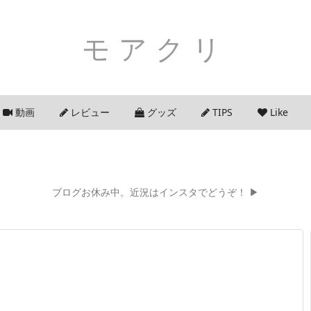
モアクリ
動画
レビュー
グッズ
TIPS
Like
ブログお休み中。近況はインスタでどうぞ！ ▶