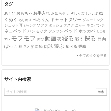
タグ
ぬ
おもちゃ
お手入れ
しっぽ
あくび
お知らせ
かぎしっぽ
キャットタワー
くぬく
ぺろりん
グルーミング
ぬりぬり
ジェット耳
ソファ
ネコパンチ
デスク
ニャー
ダッシュ
ジャンプ
ネコベッド
ベッド
ホッカペ
ハンモック
フンフン
ミニモ
モフモフ
寝る
探る
動画
日向
夜
戦う
伸び
アレ
遊ぶ
ぼっこ
肉球
箱
食べる
香箱
棚
爪とぎ
窓
全てのタグを見る
サイト内検索