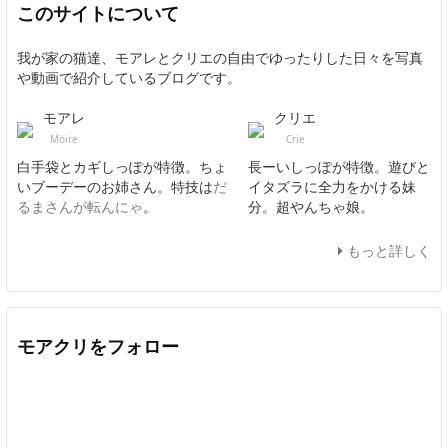
このサイトについて
我が家の猫達、モアレとクリエの自由でゆったりした日々を写真
や動画で紹介しているブログです。
モアレ
クリエ
Moire
Crie
白手袋とカギしっぽが特徴。ちょ
長ーいしっぽが特徴。遊びと
いブーデーのお姉さん。特技は
だ
イタズラに全力をかける妹
るまさんが転んにゃ
。
分。超やんちゃ娘。
もっと詳しく
モアクリをフォロー
Twitter
Facebook
Feedly
YouTube
ニコニコ動画
In