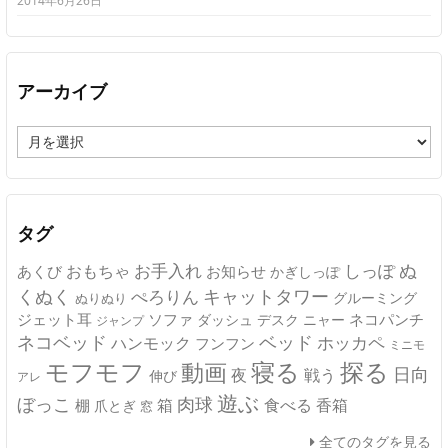
2014年6月26日
アーカイブ
ア
ー
カ
イ
ブ
タグ
ぬ
おもちゃ
お手入れ
しっぽ
あくび
お知らせ
かぎしっぽ
キャットタワー
くぬく
ぺろりん
グルーミング
ぬりぬり
ジェット耳
ソファ
ネコパンチ
デスク
ニャー
ダッシュ
ジャンプ
ネコベッド
ベッド
ホッカペ
ハンモック
フンフン
ミニモ
モフモフ
寝る
探る
動画
日向
夜
戦う
伸び
アレ
遊ぶ
ぼっこ
肉球
箱
食べる
香箱
棚
爪とぎ
窓
全てのタグを見る