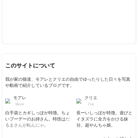
このサイトについて
我が家の猫達、モアレとクリエの自由でゆったりした日々を写真
や動画で紹介しているブログです。
モアレ
クリエ
Moire
Crie
白手袋とカギしっぽが特徴。ちょ
長ーいしっぽが特徴。遊びと
いブーデーのお姉さん。特技は
だ
イタズラに全力をかける妹
るまさんが転んにゃ
。
分。超やんちゃ娘。