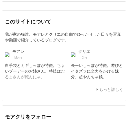
このサイトについて
我が家の猫達、モアレとクリエの自由でゆったりした日々を写真
や動画で紹介しているブログです。
モアレ
クリエ
Moire
Crie
白手袋とカギしっぽが特徴。ちょ
長ーいしっぽが特徴。遊びと
いブーデーのお姉さん。特技は
だ
イタズラに全力をかける妹
るまさんが転んにゃ
。
分。超やんちゃ娘。
もっと詳しく
モアクリをフォロー