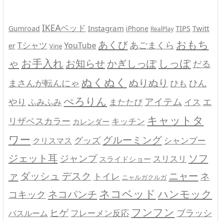
IKEAベッド
Instagram
TIPS
Twitt
Gumroad
iPhone
RealPlay
あくび
おもち
あごまくら
Tシャツ
YouTube
er
Vine
お手入れ
しっぽ
ゃ
お知らせ
かぎしっぽ
だる
ぬくぬく
ぬりぬり
まさんが転んにゃ
ひん
ひも
ぺろりん
やり
アイテム
イス
エ
ふみふみ
またたび
キャットタ
リザベスカラー
キッチン
カレンダー
ワー
グルーミング
グッズ
シャンプー
クリスマス
ジェット耳
ソフ
ジャンプ
スリスリ
スライドショー
ァ
ニャー
ダッシュ
デスク
ネ
トイレ
ニャルガクルガ
ネコベッド
ネコパンチ
ハンモック
コキック
フンフン
ヒゲ
ブラッシ
バスルーム
フレーメン反応