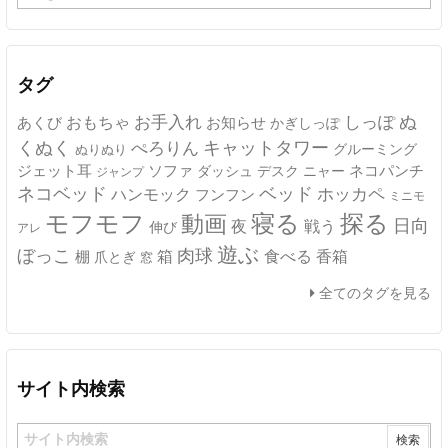
ー
カ
イ
ブ
タグ
ぬ
おもちゃ
お手入れ
しっぽ
あくび
お知らせ
かぎしっぽ
キャットタワー
くぬく
ぺろりん
グルーミング
ぬりぬり
ジェット耳
ソファ
ネコパンチ
デスク
ニャー
ダッシュ
ジャンプ
ネコベッド
ベッド
ホッカペ
ハンモック
フンフン
ミニモ
モフモフ
寝る
探る
動画
日向
夜
戦う
伸び
アレ
遊ぶ
ぼっこ
肉球
箱
食べる
香箱
棚
爪とぎ
窓
全てのタグを見る
サイト内検索