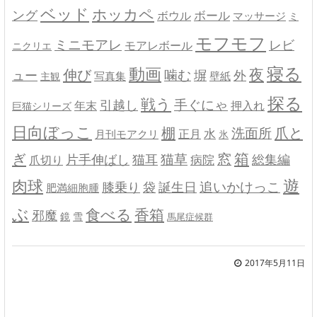
ベッド
ホッカペ
ング
ボール
ボウル
マッサージ
ミ
モフモフ
ミニモアレ
レビ
モアレボール
ニクリエ
寝る
動画
夜
伸び
噛む
外
ュー
塀
写真集
壁紙
主観
探る
戦う
手ぐにゃ
引越し
年末
押入れ
巨猫シリーズ
日向ぼっこ
棚
爪と
洗面所
水
正月
月刊モアクリ
氷
箱
ぎ
窓
片手伸ばし
猫草
猫耳
病院
総集編
爪切り
遊
肉球
膝乗り
追いかけっこ
袋
誕生日
肥満細胞腫
ぶ
食べる
香箱
邪魔
鏡
雪
馬尾症候群
2017年5月11日