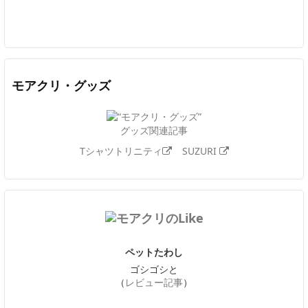
Twitter
Facebook
Feedly
YouTube
ニコニコ動画
In
モアクリ・グッズ
グッズ関連記事
Tシャツトリニティ
SUZURI
ペットたわし
ゴシゴシと
（
レビュー記事
）