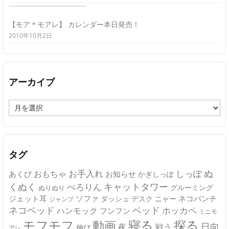
【モア＊モアレ】 カレンダー本日発売！
2010年10月2日
アーカイブ
ア
ー
カ
イ
ブ
タグ
ぬ
おもちゃ
お手入れ
しっぽ
あくび
お知らせ
かぎしっぽ
キャットタワー
くぬく
ぺろりん
グルーミング
ぬりぬり
ジェット耳
ソファ
ネコパンチ
デスク
ニャー
ダッシュ
ジャンプ
ネコベッド
ベッド
ホッカペ
ハンモック
フンフン
ミニモ
モフモフ
寝る
探る
動画
日向
夜
戦う
伸び
アレ