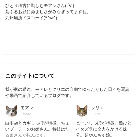
ひとり稽古に勤しむモアレさん( ´∀`)
荒ぶるお顔に勇ましさがみなぎってますね、
九州場所ドスコーイ(*^ω^)
このサイトについて
我が家の猫達、モアレとクリエの自由でゆったりした日々を写真
や動画で紹介しているブログです。
モアレ
クリエ
Moire
Crie
白手袋とカギしっぽが特徴。ちょ
長ーいしっぽが特徴。遊びと
いブーデーのお姉さん。特技は
だ
イタズラに全力をかける妹
るまさんが転んにゃ
。
分。超やんちゃ娘。