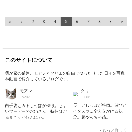
«
‹
2
3
4
5
6
7
8
›
»
このサイトについて
我が家の猫達、モアレとクリエの自由でゆったりした日々を写真
や動画で紹介しているブログです。
クリエ
モアレ
Crie
Moire
長ーいしっぽが特徴。遊びと
白手袋とカギしっぽが特徴。ちょ
イタズラに全力をかける妹
いブーデーのお姉さん。特技は
だ
分。超やんちゃ娘。
るまさんが転んにゃ
。
もっと詳しく