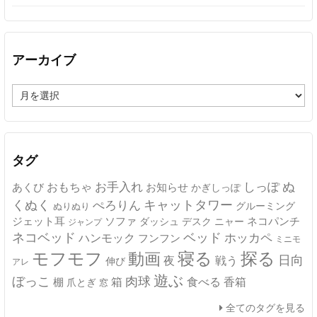
アーカイブ
ア
ー
カ
イ
ブ
タグ
ぬ
おもちゃ
お手入れ
しっぽ
あくび
お知らせ
かぎしっぽ
キャットタワー
くぬく
ぺろりん
グルーミング
ぬりぬり
ジェット耳
ソファ
ネコパンチ
デスク
ニャー
ダッシュ
ジャンプ
ネコベッド
ベッド
ホッカペ
ハンモック
フンフン
ミニモ
モフモフ
寝る
探る
動画
日向
夜
戦う
伸び
アレ
遊ぶ
ぼっこ
肉球
箱
食べる
香箱
棚
爪とぎ
窓
全てのタグを見る