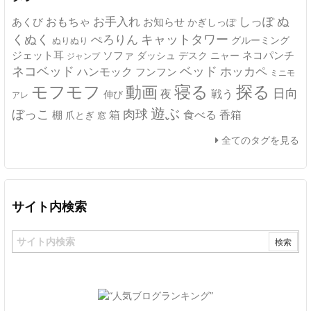
ぬ
おもちゃ
お手入れ
しっぽ
あくび
お知らせ
かぎしっぽ
キャットタワー
くぬく
ぺろりん
グルーミング
ぬりぬり
ジェット耳
ソファ
ネコパンチ
デスク
ニャー
ダッシュ
ジャンプ
ネコベッド
ベッド
ホッカペ
ハンモック
フンフン
ミニモ
モフモフ
寝る
探る
動画
日向
夜
戦う
伸び
アレ
遊ぶ
ぼっこ
肉球
箱
食べる
香箱
棚
爪とぎ
窓
全てのタグを見る
サイト内検索