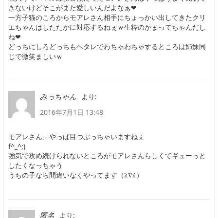
きないけどそこがまた愛しいんだよなぁ❤
一方子猫のころからモアレさん相手にちょっかい出してきたクリ
エちゃんはしたたかに対応するねぇｗ生粋のかまってちゃんだし
ね❤
どっちにしろどっちもヘタレでわちゃわちゃするところは姉妹同
じで微笑ましいｗ
より:
みっちゃん
2016年7月1日 13:48
モアレさん、やっぱ目つぶっちゃいますねぇ
f^_^;)
強気で攻め続けられないところがモアレさんらしくてギューっと
したくなっちゃう
うちの子なら間違いなくやってます（≧∇≦）
より:
匿名