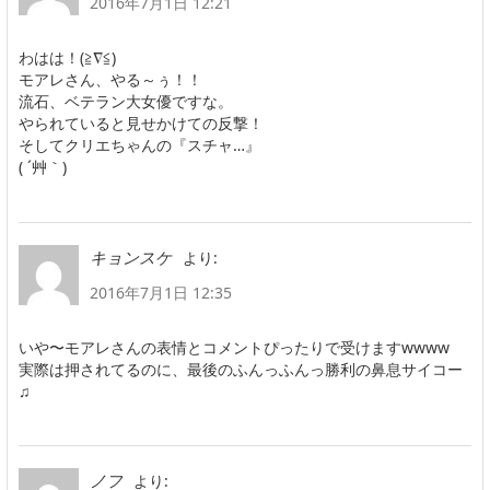
2016年7月1日 12:21
わはは！(≧∇≦)
モアレさん、やる～ぅ！！
流石、ベテラン大女優ですな。
やられていると見せかけての反撃！
そしてクリエちゃんの『スチャ…』
( ´艸｀)
より:
キョンスケ
2016年7月1日 12:35
いや〜モアレさんの表情とコメントぴったりで受けますwwww
実際は押されてるのに、最後のふんっふんっ勝利の鼻息サイコー
♫
より:
ノフ