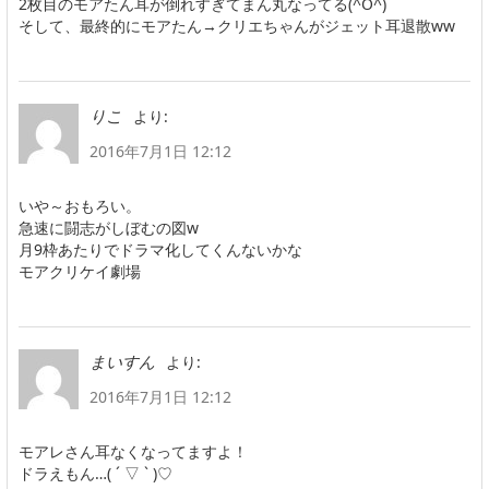
2枚目のモアたん耳が倒れすぎてまん丸なってる(^O^)
そして、最終的にモアたん→クリエちゃんがジェット耳退散ww
より:
りこ
2016年7月1日 12:12
いや～おもろい。
急速に闘志がしぼむの図w
月9枠あたりでドラマ化してくんないかな
モアクリケイ劇場
より:
まいすん
2016年7月1日 12:12
モアレさん耳なくなってますよ！
ドラえもん…( ´ ▽ ` )♡