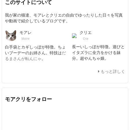
このサイトについて
我が家の猫達、モアレとクリエの自由でゆったりした日々を写真
や動画で紹介しているブログです。
クリエ
モアレ
Crie
Moire
長ーいしっぽが特徴。遊びと
白手袋とカギしっぽが特徴。ちょ
イタズラに全力をかける妹
いブーデーのお姉さん。特技は
だ
分。超やんちゃ娘。
るまさんが転んにゃ
。
もっと詳しく
モアクリをフォロー
Twitter
Facebook
Feedly
YouTube
ニコニコ動画
In