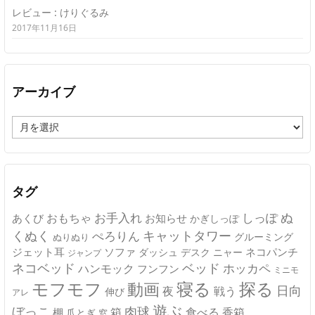
レビュー : けりぐるみ
2017年11月16日
アーカイブ
ア
ー
カ
イ
ブ
タグ
ぬ
おもちゃ
お手入れ
しっぽ
あくび
お知らせ
かぎしっぽ
キャットタワー
くぬく
ぺろりん
グルーミング
ぬりぬり
ジェット耳
ソファ
ネコパンチ
デスク
ニャー
ダッシュ
ジャンプ
ネコベッド
ベッド
ホッカペ
ハンモック
フンフン
ミニモ
モフモフ
寝る
探る
動画
日向
夜
戦う
伸び
アレ
遊ぶ
ぼっこ
肉球
箱
食べる
香箱
棚
爪とぎ
窓