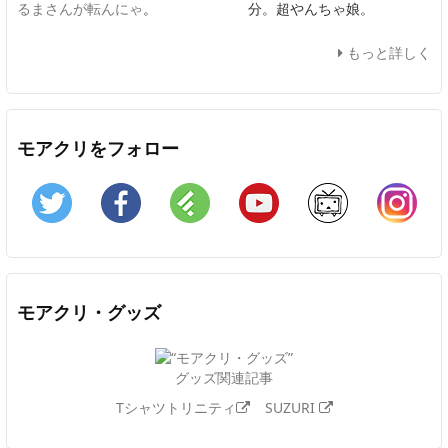
るまさんが転んにゃ
。
分。超やんちゃ娘。
もっと詳しく
モアクリをフォロー
Twitter
Facebook
Feedly
YouTube
ニコニコ動画
In
モアクリ・グッズ
グッズ関連記事
Tシャツトリニティ
SUZURI