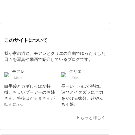
このサイトについて
我が家の猫達、モアレとクリエの自由でゆったりした
日々を写真や動画で紹介しているブログです。
モアレ
クリエ
Moire
Crie
白手袋とカギしっぽが特
長ーいしっぽが特徴。
徴。ちょいブーデーのお姉
遊びとイタズラに全力
さん。特技は
だるまさんが
をかける妹分。超やん
転んにゃ
。
ちゃ娘。
もっと詳しく