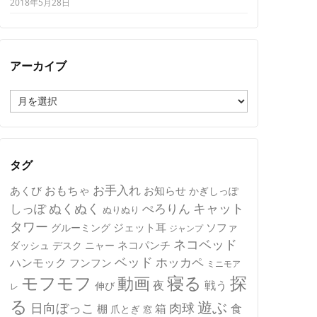
2018年5月28日
アーカイブ
ア
ー
カ
イ
ブ
タグ
おもちゃ
お手入れ
あくび
お知らせ
かぎしっぽ
キャット
ぬくぬく
しっぽ
ぺろりん
ぬりぬり
タワー
ジェット耳
ソファ
グルーミング
ジャンプ
ネコベッド
ネコパンチ
デスク
ニャー
ダッシュ
ベッド
ホッカペ
ハンモック
フンフン
ミニモア
モフモフ
寝る
探
動画
夜
戦う
伸び
レ
る
遊ぶ
日向ぼっこ
肉球
箱
食
棚
爪とぎ
窓