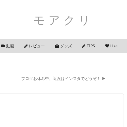
モアクリ
動画
レビュー
グッズ
TIPS
Like
ブログお休み中。近況はインスタでどうぞ！ ▶