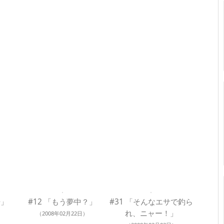
場」
#12 「もう夢中？」
#31 「そんなエサで釣ら
れ、ニャー！」
（2008年02月22日）