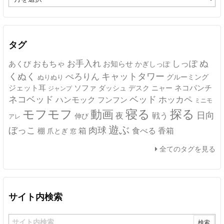
ー
カ
イ
ブ
タグ
ぬ
おもちゃ
お手入れ
しっぽ
あくび
お知らせ
かぎしっぽ
キャットタワー
くぬく
ぺろりん
グルーミング
ぬりぬり
ジェット耳
ソファ
ネコパンチ
デスク
ニャー
ダッシュ
ジャンプ
ネコベッド
ベッド
ホッカペ
ハンモック
フンフン
ミニモ
モフモフ
寝る
探る
動画
日向
夜
戦う
伸び
アレ
遊ぶ
ぼっこ
肉球
箱
食べる
香箱
棚
爪とぎ
窓
全てのタグを見る
サイト内検索