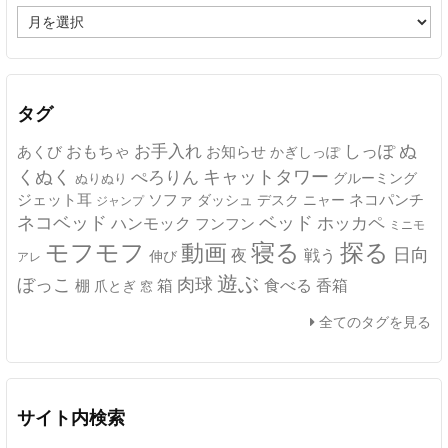
ア
ー
カ
イ
ブ
タグ
ぬ
おもちゃ
お手入れ
しっぽ
あくび
お知らせ
かぎしっぽ
キャットタワー
くぬく
ぺろりん
グルーミング
ぬりぬり
ジェット耳
ソファ
ネコパンチ
デスク
ニャー
ダッシュ
ジャンプ
ネコベッド
ベッド
ホッカペ
ハンモック
フンフン
ミニモ
モフモフ
寝る
探る
動画
日向
夜
戦う
伸び
アレ
遊ぶ
ぼっこ
肉球
箱
食べる
香箱
棚
爪とぎ
窓
全てのタグを見る
サイト内検索