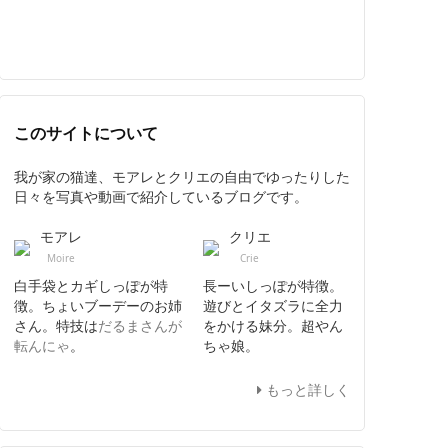
このサイトについて
我が家の猫達、モアレとクリエの自由でゆったりした
日々を写真や動画で紹介しているブログです。
モアレ
クリエ
Moire
Crie
白手袋とカギしっぽが特
長ーいしっぽが特徴。
徴。ちょいブーデーのお姉
遊びとイタズラに全力
さん。特技は
だるまさんが
をかける妹分。超やん
転んにゃ
。
ちゃ娘。
もっと詳しく