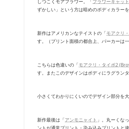
しつこくモアフラワー。「
フラワーキャット
ずかしい」という方は暗めのボディカラー
新作はアメリカンなテイストの「
モアクリ・タ
す。（プリント面積の都合上、パーカーは
こちらは色違いの「
モアクリ・タイポ2 (Bro
す。またこのデザインはボディにラグラン
小さくてわかりにくいのでデザイン部分を
新作最後は「
アンモニャイト
」。丸ーくな
ントが通常プリント・染み込みプリントと