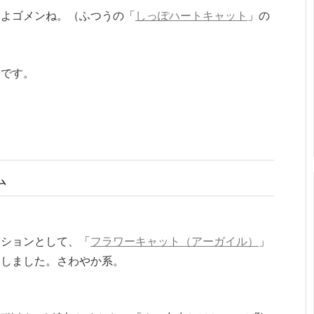
たよゴメンね。（ふつうの「
しっぽハートキャット
」の
介です。
ム
ーションとして、「
フラワーキャット（アーガイル）
」
加しました。さわやか系。