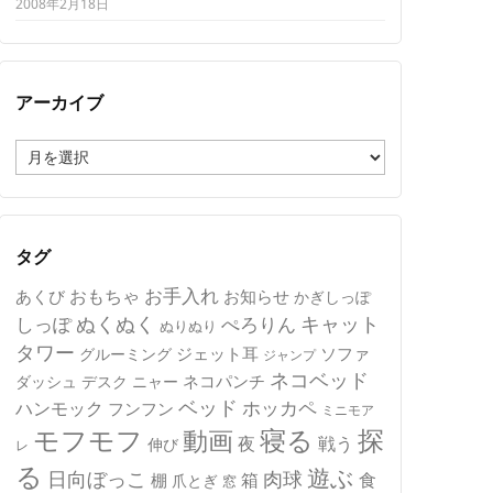
2008年2月18日
アーカイブ
ア
ー
カ
イ
ブ
タグ
おもちゃ
お手入れ
あくび
お知らせ
かぎしっぽ
キャット
ぬくぬく
しっぽ
ぺろりん
ぬりぬり
タワー
ジェット耳
ソファ
グルーミング
ジャンプ
ネコベッド
ネコパンチ
デスク
ニャー
ダッシュ
ベッド
ホッカペ
ハンモック
フンフン
ミニモア
モフモフ
寝る
探
動画
夜
戦う
伸び
レ
る
遊ぶ
日向ぼっこ
肉球
箱
食
棚
爪とぎ
窓