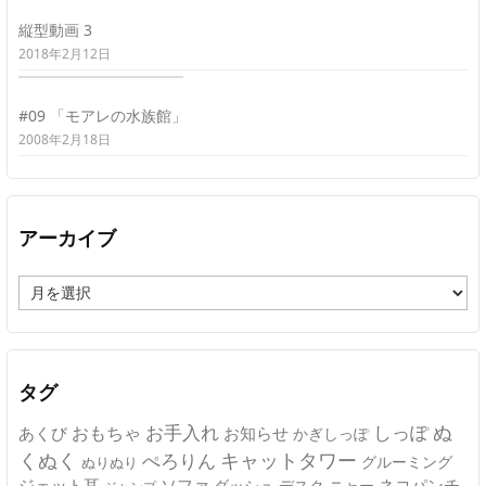
縦型動画 3
2018年2月12日
#09 「モアレの水族館」
2008年2月18日
アーカイブ
ア
ー
カ
イ
ブ
タグ
ぬ
おもちゃ
お手入れ
しっぽ
あくび
お知らせ
かぎしっぽ
キャットタワー
くぬく
ぺろりん
グルーミング
ぬりぬり
ジェット耳
ソファ
ネコパンチ
デスク
ニャー
ダッシュ