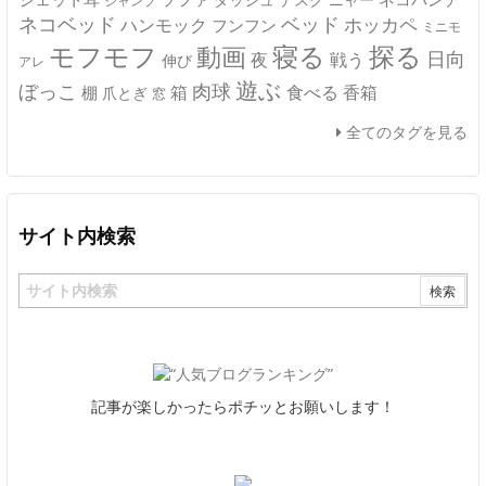
ジャンプ
ネコベッド
ベッド
ホッカペ
ハンモック
フンフン
ミニモ
モフモフ
寝る
探る
動画
日向
夜
戦う
伸び
アレ
遊ぶ
ぼっこ
肉球
箱
食べる
香箱
棚
爪とぎ
窓
全てのタグを見る
サイト内検索
記事が楽しかったらポチッとお願いします！