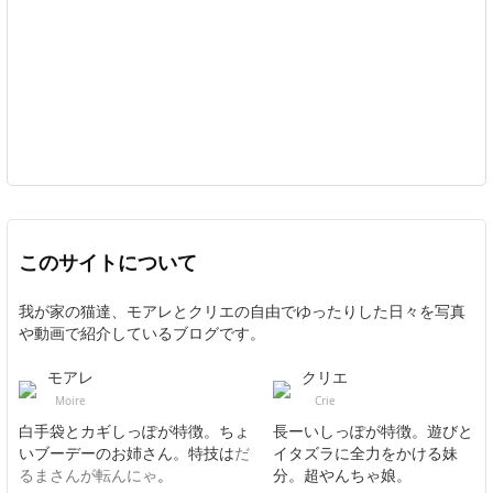
このサイトについて
我が家の猫達、モアレとクリエの自由でゆったりした日々を写真
や動画で紹介しているブログです。
モアレ
クリエ
Moire
Crie
白手袋とカギしっぽが特徴。ちょ
長ーいしっぽが特徴。遊びと
いブーデーのお姉さん。特技は
だ
イタズラに全力をかける妹
るまさんが転んにゃ
。
分。超やんちゃ娘。