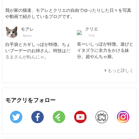
我が家の猫達、モアレとクリエの自由でゆったりした日々を写真
や動画で紹介しているブログです。
クリエ
モアレ
Crie
Moire
長ーいしっぽが特徴。遊びと
白手袋とカギしっぽが特徴。ちょ
イタズラに全力をかける妹
いブーデーのお姉さん。特技は
だ
分。超やんちゃ娘。
るまさんが転んにゃ
。
もっと詳しく
モアクリをフォロー
Twitter
Facebook
Feedly
YouTube
ニコニコ動画
In