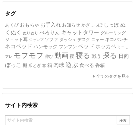
イ
ブ
タグ
ぬ
おもちゃ
お手入れ
しっぽ
あくび
お知らせ
かぎしっぽ
キャットタワー
くぬく
ぺろりん
グルーミング
ぬりぬり
ジェット耳
ソファ
ネコパンチ
デスク
ニャー
ダッシュ
ジャンプ
ネコベッド
ベッド
ホッカペ
ハンモック
フンフン
ミニモ
モフモフ
寝る
探る
動画
日向
夜
戦う
伸び
アレ
遊ぶ
ぼっこ
肉球
箱
食べる
香箱
棚
爪とぎ
窓
全てのタグを見る
サイト内検索