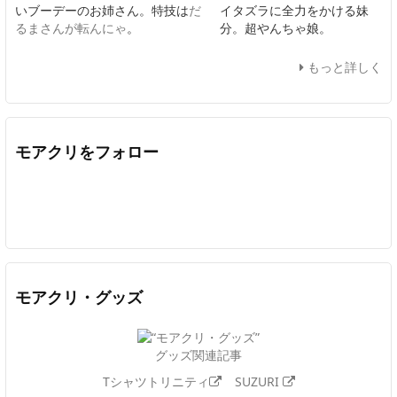
いブーデーのお姉さん。特技は
だ
イタズラに全力をかける妹
るまさんが転んにゃ
。
分。超やんちゃ娘。
もっと詳しく
モアクリをフォロー
Twitter
Facebook
Feedly
YouTube
ニコニコ動画
In
モアクリ・グッズ
グッズ関連記事
Tシャツトリニティ
SUZURI