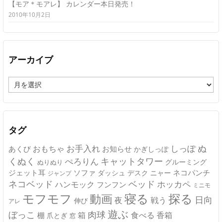
【モア＊モアレ】 カレンダー本日発売！
2010年10月2日
アーカイブ
ア
ー
カ
イ
ブ
タグ
ぬ
おもちゃ
お手入れ
しっぽ
あくび
お知らせ
かぎしっぽ
キャットタワー
くぬく
ぺろりん
グルーミング
ぬりぬり
ジェット耳
ソファ
ネコパンチ
デスク
ニャー
ダッシュ
ジャンプ
ネコベッド
ベッド
ホッカペ
ハンモック
フンフン
ミニモ
モフモフ
寝る
探る
動画
日向
夜
戦う
伸び
アレ
遊ぶ
ぼっこ
肉球
箱
食べる
香箱
棚
爪とぎ
窓