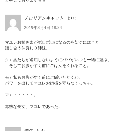
より:
チロリアンキャット
2019年3月4日 18:34
マユレお姉さまがボロボロになるのを防ぐには？と
話し合う仲良し３姉妹。
ク）あたちが退屈しないようにパパがいつも一緒に遊ぶ、
そしてお腹がすく前にごはんをくれること。
モ）私もお腹がすく前にご飯いただくわ。
パワーを出してマユレお姉様を守らなくっちゃ。
マ）・・・・・。
寡黙な長女、マユレであった。
より:
匿名