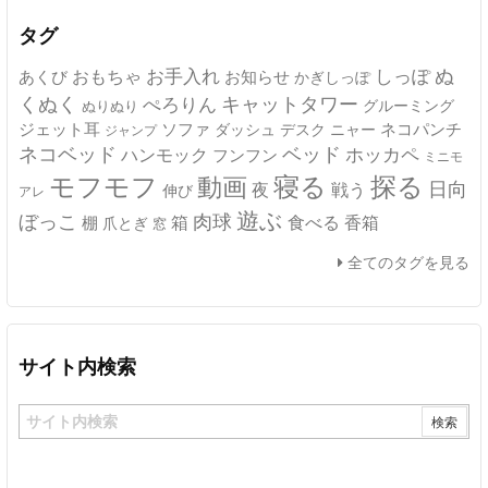
ブ
タグ
ぬ
おもちゃ
お手入れ
しっぽ
あくび
お知らせ
かぎしっぽ
キャットタワー
くぬく
ぺろりん
グルーミング
ぬりぬり
ジェット耳
ソファ
ネコパンチ
デスク
ニャー
ダッシュ
ジャンプ
ネコベッド
ベッド
ホッカペ
ハンモック
フンフン
ミニモ
モフモフ
寝る
探る
動画
日向
夜
戦う
伸び
アレ
遊ぶ
ぼっこ
肉球
箱
食べる
香箱
棚
爪とぎ
窓
全てのタグを見る
サイト内検索