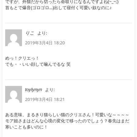
ですが、外猫だから切ったら命取りになるんですよね(~_~;)
首もとで爆音(ゴロゴロ…)出して寝付く可愛い奴なのに♪
より:
りこ
2019年3月4日 18:20
めっ！クリエっ！
でも・・いい顔して噛んでるな 笑
より:
toylynyn
2019年3月4日 18:21
ある意味、まるきり猫らしい猫のクリエさん！可愛いな～～～～
モア姐さまはどんな心境の変化で移ったのでしょう？春先はまだ
寒いことも多いのに！