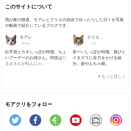
このサイトについて
我が家の猫達、モアレとクリエの自由でゆったりした日々を写真
や動画で紹介しているブログです。
モアレ
クリエ
Moire
Crie
白手袋とカギしっぽが特徴。ちょ
長ーいしっぽが特徴。遊びと
いブーデーのお姉さん。特技は
だ
イタズラに全力をかける妹
るまさんが転んにゃ
。
分。超やんちゃ娘。
もっと詳しく
モアクリをフォロー
Twitter
Facebook
Feedly
YouTube
ニコニコ動画
In