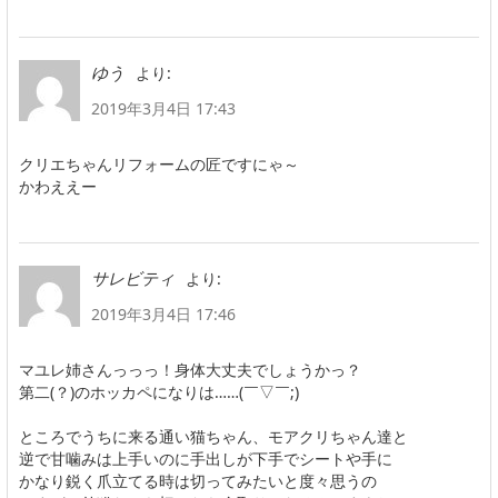
より:
ゆう
2019年3月4日 17:43
クリエちゃんリフォームの匠ですにゃ～
かわええー
より:
サレビティ
2019年3月4日 17:46
マユレ姉さんっっっ！身体大丈夫でしょうかっ？
第二(？)のホッカペになりは……(￣▽￣;)
ところでうちに来る通い猫ちゃん、モアクリちゃん達と
逆で甘噛みは上手いのに手出しが下手でシートや手に
かなり鋭く爪立てる時は切ってみたいと度々思うの