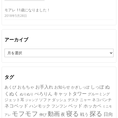
モアレ 11歳になりました！
2018年5月28日
アーカイブ
ア
ー
カ
イ
ブ
タグ
ぬ
おもちゃ
お手入れ
しっぽ
あくび
お知らせ
かぎしっぽ
キャットタワー
くぬく
ぺろりん
グルーミング
ぬりぬり
ジェット耳
ソファ
ネコパンチ
デスク
ニャー
ダッシュ
ジャンプ
ネコベッド
ベッド
ホッカペ
ハンモック
フンフン
ミニモ
モフモフ
寝る
探る
動画
日向
夜
戦う
伸び
アレ