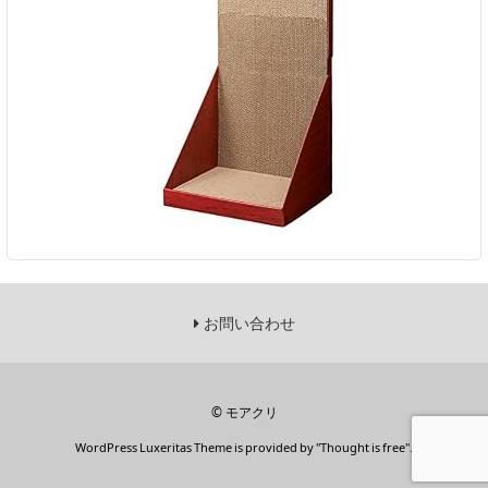
お問い合わせ
©
モアクリ
WordPress Luxeritas Theme is provided by "
Thought is free
".