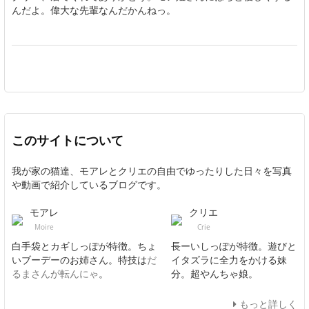
んだよ。偉大な先輩なんだかんねっ。
このサイトについて
我が家の猫達、モアレとクリエの自由でゆったりした日々を写真
や動画で紹介しているブログです。
モアレ
クリエ
Moire
Crie
白手袋とカギしっぽが特徴。ちょ
長ーいしっぽが特徴。遊びと
いブーデーのお姉さん。特技は
だ
イタズラに全力をかける妹
るまさんが転んにゃ
。
分。超やんちゃ娘。
もっと詳しく