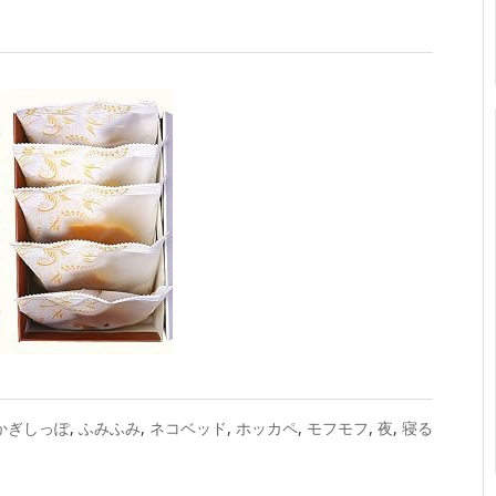
かぎしっぽ
,
ふみふみ
,
ネコベッド
,
ホッカペ
,
モフモフ
,
夜
,
寝る