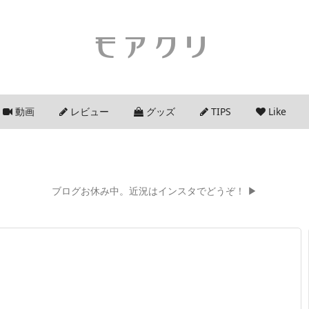
モアクリ
動画
レビュー
グッズ
TIPS
Like
ブログお休み中。近況はインスタでどうぞ！ ▶