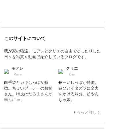
このサイトについて
我が家の猫達、モアレとクリエの自由でゆったりした
日々を写真や動画で紹介しているブログです。
モアレ
クリエ
Moire
Crie
白手袋とカギしっぽが特
長ーいしっぽが特徴。
徴。ちょいブーデーのお姉
遊びとイタズラに全力
さん。特技は
だるまさんが
をかける妹分。超やん
転んにゃ
。
ちゃ娘。
もっと詳しく