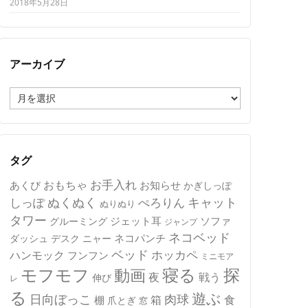
2018年5月28日
アーカイブ
ア
ー
カ
イ
ブ
タグ
おもちゃ
お手入れ
あくび
お知らせ
かぎしっぽ
キャット
ぬくぬく
しっぽ
ぺろりん
ぬりぬり
タワー
ジェット耳
ソファ
グルーミング
ジャンプ
ネコベッド
ネコパンチ
デスク
ニャー
ダッシュ
ベッド
ホッカペ
ハンモック
フンフン
ミニモア
モフモフ
寝る
探
動画
夜
戦う
伸び
レ
る
遊ぶ
日向ぼっこ
肉球
箱
食
棚
爪とぎ
窓