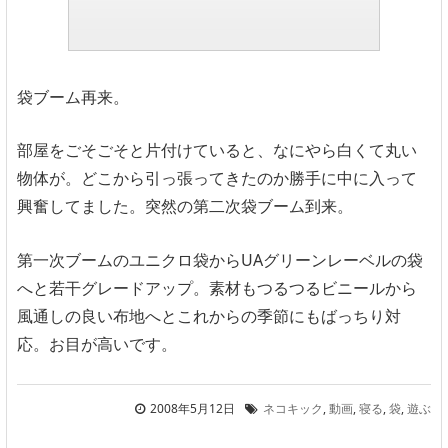
袋ブーム再来。
部屋をごそごそと片付けていると、なにやら白くて丸い
物体が。どこから引っ張ってきたのか勝手に中に入って
興奮してました。突然の第二次袋ブーム到来。
第一次ブームのユニクロ袋からUAグリーンレーベルの袋
へと若干グレードアップ。素材もつるつるビニールから
風通しの良い布地へとこれからの季節にもばっちり対
応。お目が高いです。
2008年5月12日
ネコキック
,
動画
,
寝る
,
袋
,
遊ぶ