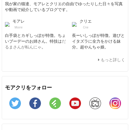
我が家の猫達、モアレとクリエの自由でゆったりした日々を写真
や動画で紹介しているブログです。
モアレ
クリエ
Moire
Crie
白手袋とカギしっぽが特徴。ちょ
長ーいしっぽが特徴。遊びと
いブーデーのお姉さん。特技は
だ
イタズラに全力をかける妹
るまさんが転んにゃ
。
分。超やんちゃ娘。
もっと詳しく
モアクリをフォロー
Twitter
Facebook
Feedly
YouTube
ニコニコ動画
In