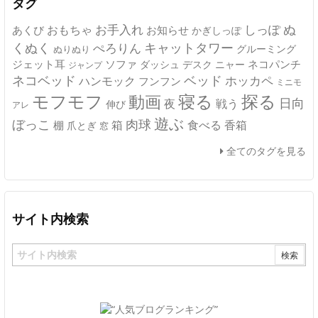
タグ
ぬ
おもちゃ
お手入れ
しっぽ
あくび
お知らせ
かぎしっぽ
キャットタワー
くぬく
ぺろりん
グルーミング
ぬりぬり
ジェット耳
ソファ
ネコパンチ
デスク
ニャー
ダッシュ
ジャンプ
ネコベッド
ベッド
ホッカペ
ハンモック
フンフン
ミニモ
モフモフ
寝る
探る
動画
日向
夜
戦う
伸び
アレ
遊ぶ
ぼっこ
肉球
箱
食べる
香箱
棚
爪とぎ
窓
全てのタグを見る
サイト内検索