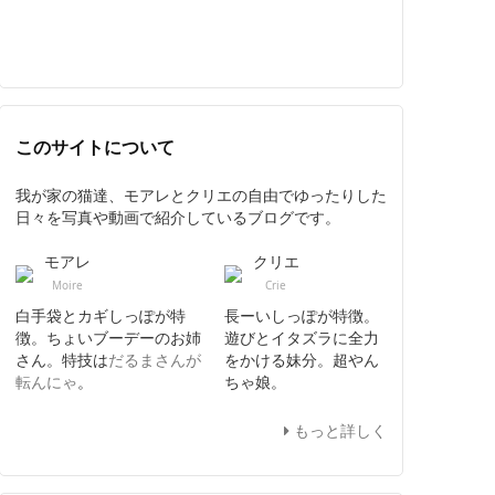
このサイトについて
我が家の猫達、モアレとクリエの自由でゆったりした
日々を写真や動画で紹介しているブログです。
モアレ
クリエ
Moire
Crie
白手袋とカギしっぽが特
長ーいしっぽが特徴。
徴。ちょいブーデーのお姉
遊びとイタズラに全力
さん。特技は
だるまさんが
をかける妹分。超やん
転んにゃ
。
ちゃ娘。
もっと詳しく