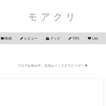
モアクリ
動画
レビュー
グッズ
TIPS
Like
ブログお休み中。近況はインスタでどうぞ！ ▶