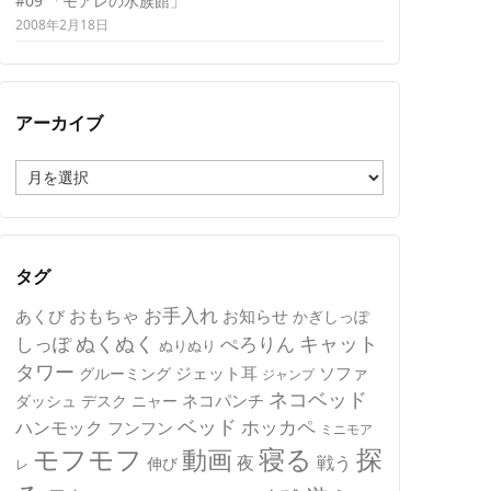
#09 「モアレの水族館」
2008年2月18日
アーカイブ
ア
ー
カ
イ
ブ
タグ
おもちゃ
お手入れ
あくび
お知らせ
かぎしっぽ
キャット
ぬくぬく
しっぽ
ぺろりん
ぬりぬり
タワー
ジェット耳
ソファ
グルーミング
ジャンプ
ネコベッド
ネコパンチ
デスク
ニャー
ダッシュ
ベッド
ホッカペ
ハンモック
フンフン
ミニモア
モフモフ
寝る
探
動画
夜
戦う
伸び
レ