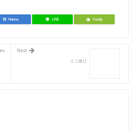
B!
Hatena
LINE
Feedly
ev
Next
エコ遊び