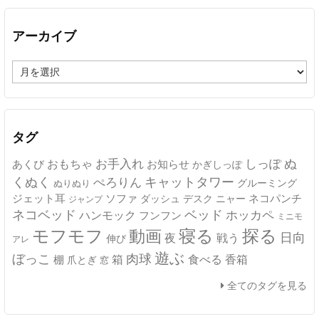
アーカイブ
ア
ー
カ
イ
ブ
タグ
ぬ
おもちゃ
お手入れ
しっぽ
あくび
お知らせ
かぎしっぽ
キャットタワー
くぬく
ぺろりん
グルーミング
ぬりぬり
ジェット耳
ソファ
ネコパンチ
デスク
ニャー
ダッシュ
ジャンプ
ネコベッド
ベッド
ホッカペ
ハンモック
フンフン
ミニモ
モフモフ
寝る
探る
動画
日向
夜
戦う
伸び
アレ
遊ぶ
ぼっこ
肉球
箱
食べる
香箱
棚
爪とぎ
窓
全てのタグを見る