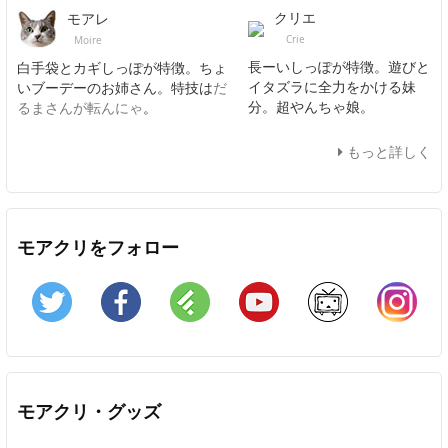
クリエ
モアレ
Crie
Moire
長ーいしっぽが特徴。遊びと
白手袋とカギしっぽが特徴。ちょ
イタズラに全力をかける妹
いブーデーのお姉さん。特技は
だ
分。超やんちゃ娘。
るまさんが転んにゃ
。
もっと詳しく
モアクリをフォロー
Twitter
Facebook
Feedly
YouTube
ニコニコ動画
In
モアクリ・グッズ