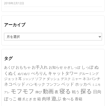
2018年2月12日
アーカイブ
ア
ー
カ
イ
ブ
タグ
ぬ
おもちゃ
お手入れ
しっぽ
あくび
お知らせ
かぎしっぽ
キャットタワー
くぬく
ぺろりん
グルーミング
ぬりぬり
ジェット耳
ソファ
ネコパンチ
デスク
ニャー
ダッシュ
ジャンプ
ネコベッド
ベッド
ホッカペ
ハンモック
フンフン
ミニモ
モフモフ
寝る
探る
動画
日向
夜
戦う
伸び
アレ
遊ぶ
ぼっこ
肉球
箱
食べる
香箱
棚
爪とぎ
窓