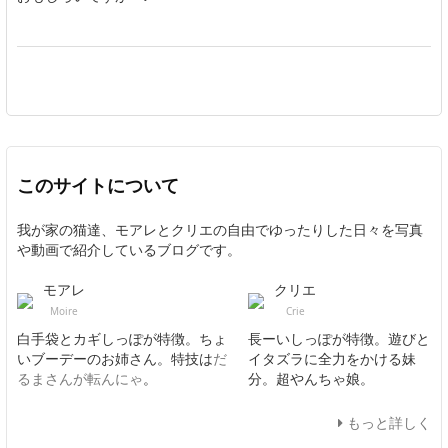
このサイトについて
我が家の猫達、モアレとクリエの自由でゆったりした日々を写真
や動画で紹介しているブログです。
モアレ
クリエ
Moire
Crie
白手袋とカギしっぽが特徴。ちょ
長ーいしっぽが特徴。遊びと
いブーデーのお姉さん。特技は
だ
イタズラに全力をかける妹
るまさんが転んにゃ
。
分。超やんちゃ娘。
もっと詳しく