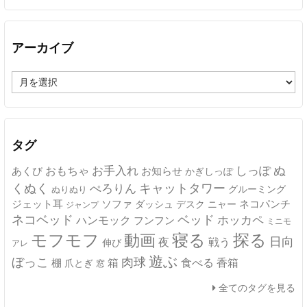
アーカイブ
ア
ー
カ
イ
ブ
タグ
ぬ
おもちゃ
お手入れ
しっぽ
あくび
お知らせ
かぎしっぽ
キャットタワー
くぬく
ぺろりん
グルーミング
ぬりぬり
ジェット耳
ソファ
ネコパンチ
デスク
ニャー
ダッシュ
ジャンプ
ネコベッド
ベッド
ホッカペ
ハンモック
フンフン
ミニモ
モフモフ
寝る
探る
動画
日向
夜
戦う
伸び
アレ
遊ぶ
ぼっこ
肉球
箱
食べる
香箱
棚
爪とぎ
窓
全てのタグを見る