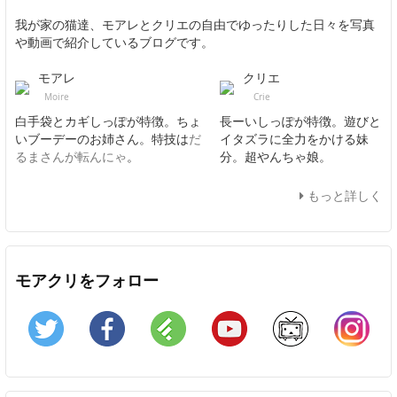
我が家の猫達、モアレとクリエの自由でゆったりした日々を写真
や動画で紹介しているブログです。
モアレ
クリエ
Moire
Crie
白手袋とカギしっぽが特徴。ちょ
長ーいしっぽが特徴。遊びと
いブーデーのお姉さん。特技は
だ
イタズラに全力をかける妹
るまさんが転んにゃ
。
分。超やんちゃ娘。
もっと詳しく
モアクリをフォロー
Twitter
Facebook
Feedly
YouTube
ニコニコ動画
In