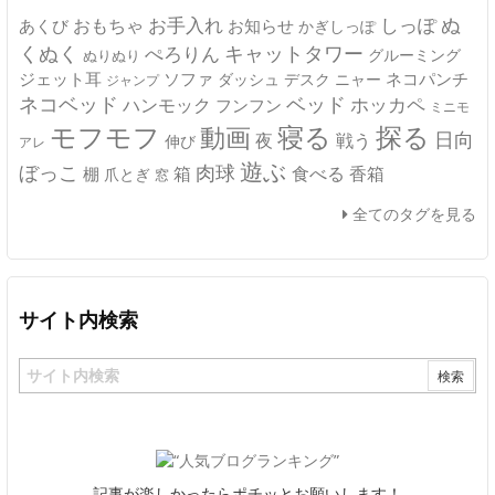
ぬ
おもちゃ
お手入れ
しっぽ
あくび
お知らせ
かぎしっぽ
キャットタワー
くぬく
ぺろりん
グルーミング
ぬりぬり
ジェット耳
ソファ
ネコパンチ
デスク
ニャー
ダッシュ
ジャンプ
ネコベッド
ベッド
ホッカペ
ハンモック
フンフン
ミニモ
モフモフ
寝る
探る
動画
日向
夜
戦う
伸び
アレ
遊ぶ
ぼっこ
肉球
箱
食べる
香箱
棚
爪とぎ
窓
全てのタグを見る
サイト内検索
記事が楽しかったらポチッとお願いします！