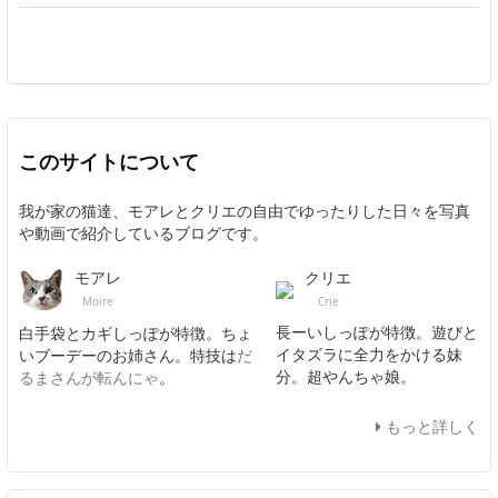
このサイトについて
我が家の猫達、モアレとクリエの自由でゆったりした日々を写真
や動画で紹介しているブログです。
クリエ
モアレ
Crie
Moire
長ーいしっぽが特徴。遊びと
白手袋とカギしっぽが特徴。ちょ
イタズラに全力をかける妹
いブーデーのお姉さん。特技は
だ
分。超やんちゃ娘。
るまさんが転んにゃ
。
もっと詳しく