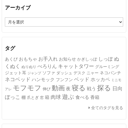
アーカイブ
ア
ー
カ
イ
ブ
タグ
ぬ
おもちゃ
お手入れ
しっぽ
あくび
お知らせ
かぎしっぽ
キャットタワー
くぬく
ぺろりん
グルーミング
ぬりぬり
ジェット耳
ソファ
ネコパンチ
デスク
ニャー
ダッシュ
ジャンプ
ネコベッド
ベッド
ホッカペ
ハンモック
フンフン
ミニモ
モフモフ
寝る
探る
動画
日向
夜
戦う
伸び
アレ
遊ぶ
ぼっこ
肉球
箱
食べる
香箱
棚
爪とぎ
窓
全てのタグを見る