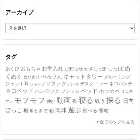
アーカイブ
ア
ー
カ
イ
ブ
タグ
ぬ
おもちゃ
お手入れ
しっぽ
あくび
お知らせ
かぎしっぽ
キャットタワー
くぬく
ぺろりん
グルーミング
ぬりぬり
ジェット耳
ソファ
ネコパンチ
デスク
ニャー
ダッシュ
ジャンプ
ネコベッド
ベッド
ホッカペ
ハンモック
フンフン
ミニモ
モフモフ
寝る
探る
動画
日向
夜
戦う
伸び
アレ
遊ぶ
ぼっこ
肉球
箱
食べる
香箱
棚
爪とぎ
窓
全てのタグを見る