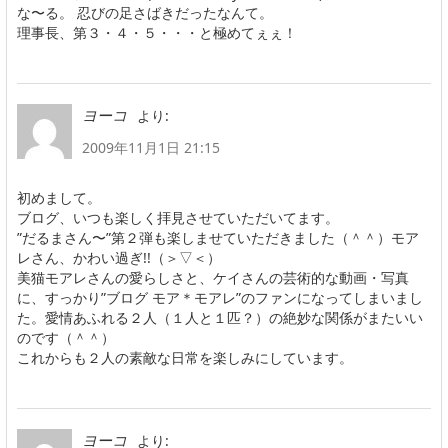
な〜る。 忍びの足さばきだったなんて。
理事長、第３・４・５・・・と極めてぇぇ！
より:
ヨーコ
2009年11月1日 21:15
初めまして。
ブログ、いつも楽しく拝見させていただいてます。
”だるまさん〜”第２弾も楽しませていただきました（＾＾）モア
レさん、かわい過ぎ!!（＞▽＜）
美猫モアレさんの愛らしさと、ケイさんの芸術的な動画・写真
に、すっかり”ブログ モア＊モアレ”のファンになってしまいまし
た。愛情あふれる２人（１人と１匹？）の絶妙な関係がまたいい
のです（＾＾）
これからも２人の素敵な日常を楽しみにしています。
より:
ヨーコ