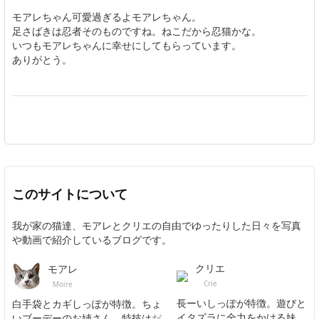
モアレちゃん可愛過ぎるよモアレちゃん。
足さばきは忍者そのものですね。ねこだから忍猫かな。
いつもモアレちゃんに幸せにしてもらっています。
ありがとう。
このサイトについて
我が家の猫達、モアレとクリエの自由でゆったりした日々を写真
や動画で紹介しているブログです。
クリエ
モアレ
Crie
Moire
長ーいしっぽが特徴。遊びと
白手袋とカギしっぽが特徴。ちょ
イタズラに全力をかける妹
いブーデーのお姉さん。特技は
だ