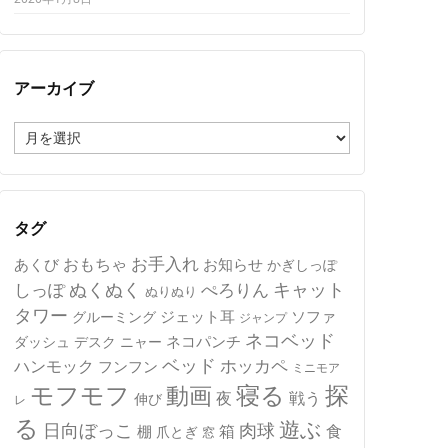
アーカイブ
ア
ー
カ
イ
ブ
タグ
おもちゃ
お手入れ
あくび
お知らせ
かぎしっぽ
キャット
ぬくぬく
しっぽ
ぺろりん
ぬりぬり
タワー
ジェット耳
ソファ
グルーミング
ジャンプ
ネコベッド
ネコパンチ
デスク
ニャー
ダッシュ
ベッド
ホッカペ
ハンモック
フンフン
ミニモア
モフモフ
寝る
探
動画
夜
戦う
伸び
レ
る
遊ぶ
日向ぼっこ
肉球
箱
食
棚
爪とぎ
窓