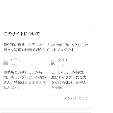
このサイトについて
我が家の猫達、モアレとクリエの自由でゆったりした
日々を写真や動画で紹介しているブログです。
モアレ
クリエ
Moire
Crie
白手袋とカギしっぽが特
長ーいしっぽが特徴。
徴。ちょいブーデーのお姉
遊びとイタズラに全力
さん。特技は
だるまさんが
をかける妹分。超やん
転んにゃ
。
ちゃ娘。
もっと詳しく