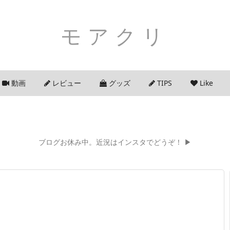
モアクリ
動画
レビュー
グッズ
TIPS
Like
ブログお休み中。近況はインスタでどうぞ！ ▶