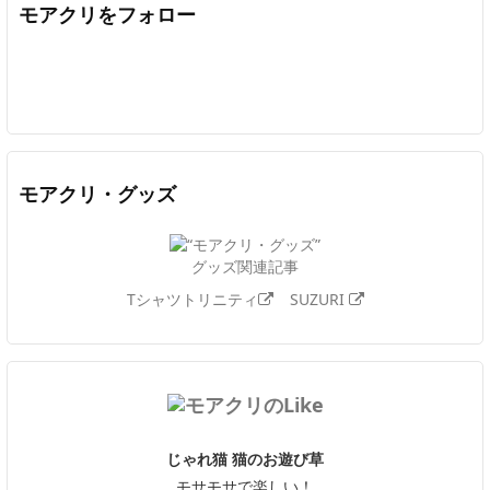
モアクリをフォロー
Twitter
Facebook
Feedly
YouTube
ニコニコ動画
In
モアクリ・グッズ
グッズ関連記事
Tシャツトリニティ
SUZURI
じゃれ猫 猫のお遊び草
モサモサで楽しい！