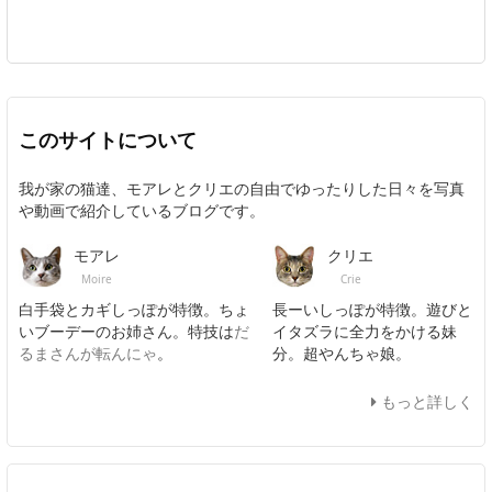
このサイトについて
我が家の猫達、モアレとクリエの自由でゆったりした日々を写真
や動画で紹介しているブログです。
モアレ
クリエ
Moire
Crie
白手袋とカギしっぽが特徴。ちょ
長ーいしっぽが特徴。遊びと
いブーデーのお姉さん。特技は
だ
イタズラに全力をかける妹
るまさんが転んにゃ
。
分。超やんちゃ娘。
もっと詳しく