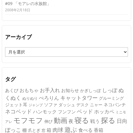
#09 「モアレの水族館」
2008年2月18日
アーカイブ
ア
ー
カ
イ
ブ
タグ
ぬ
おもちゃ
お手入れ
しっぽ
あくび
お知らせ
かぎしっぽ
キャットタワー
くぬく
ぺろりん
グルーミング
ぬりぬり
ジェット耳
ソファ
ネコパンチ
デスク
ニャー
ダッシュ
ジャンプ
ネコベッド
ベッド
ホッカペ
ハンモック
フンフン
ミニモ
モフモフ
寝る
探る
動画
日向
夜
戦う
伸び
アレ
遊ぶ
ぼっこ
肉球
箱
食べる
香箱
棚
爪とぎ
窓