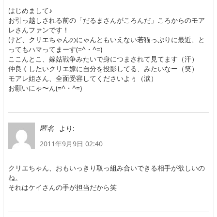
はじめまして♪
お引っ越しされる前の「だるまさんがころんだ」ころからのモア
レさんファンです！
けど、クリエちゃんのにゃんともいえない若猫っぷりに最近、と
ってもハマってまーす(=^・^=)
ここんとこ、嫁姑戦争みたいで身につまされて見てます（汗）
仲良くしたいクリエ嫁に自分を投影してる、みたいなー（笑）
モアレ姐さん、全面受容してくださいよぅ（涙）
お願いにゃ〜ん(=^・^=)
より:
匿名
2011年9月9日 02:40
クリエちゃん、おもいっきり取っ組み合いできる相手が欲しいの
ね。
それはケイさんの手が担当だから笑