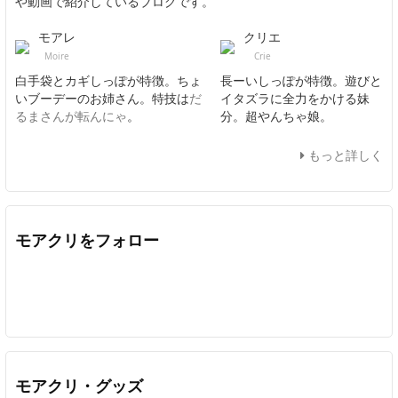
や動画で紹介しているブログです。
モアレ
クリエ
Moire
Crie
白手袋とカギしっぽが特徴。ちょ
長ーいしっぽが特徴。遊びと
いブーデーのお姉さん。特技は
だ
イタズラに全力をかける妹
るまさんが転んにゃ
。
分。超やんちゃ娘。
もっと詳しく
モアクリをフォロー
Twitter
Facebook
Feedly
YouTube
ニコニコ動画
In
モアクリ・グッズ