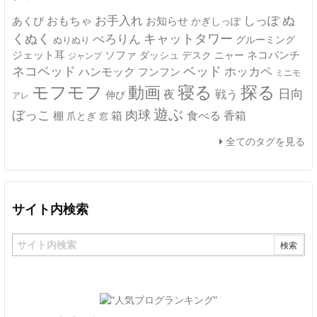
ぬ
おもちゃ
お手入れ
しっぽ
あくび
お知らせ
かぎしっぽ
キャットタワー
くぬく
ぺろりん
グルーミング
ぬりぬり
ジェット耳
ソファ
ネコパンチ
デスク
ニャー
ダッシュ
ジャンプ
ネコベッド
ベッド
ホッカペ
ハンモック
フンフン
ミニモ
モフモフ
寝る
探る
動画
日向
夜
戦う
伸び
アレ
遊ぶ
ぼっこ
肉球
箱
食べる
香箱
棚
爪とぎ
窓
全てのタグを見る
サイト内検索