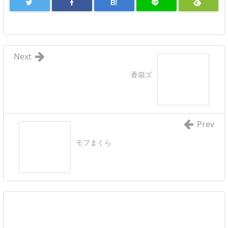
B!
Next
香箱ズ
Prev
モフまくら