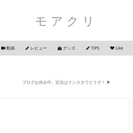
モアクリ
動画
レビュー
グッズ
TIPS
Like
ブログお休み中。近況はインスタでどうぞ！ ▶