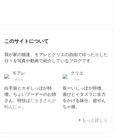
このサイトについて
我が家の猫達、モアレとクリエの自由でゆったりした
日々を写真や動画で紹介しているブログです。
モアレ
クリエ
Moire
Crie
白手袋とカギしっぽが特
長ーいしっぽが特徴。
徴。ちょいブーデーのお姉
遊びとイタズラに全力
さん。特技は
だるまさんが
をかける妹分。超やん
転んにゃ
。
ちゃ娘。
もっと詳しく