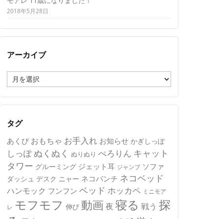
モアレ 11歳になりました！
2018年5月28日
アーカイブ
ア
ー
カ
イ
ブ
タグ
おもちゃ
お手入れ
あくび
お知らせ
かぎしっぽ
キャット
ぬくぬく
しっぽ
ぺろりん
ぬりぬり
タワー
ジェット耳
ソファ
グルーミング
ジャンプ
ネコベッド
ネコパンチ
デスク
ニャー
ダッシュ
ベッド
ホッカペ
ハンモック
フンフン
ミニモア
モフモフ
寝る
探
動画
夜
戦う
伸び
レ