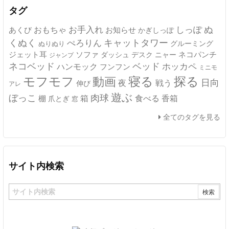
ブ
タグ
ぬ
おもちゃ
お手入れ
しっぽ
あくび
お知らせ
かぎしっぽ
キャットタワー
くぬく
ぺろりん
グルーミング
ぬりぬり
ジェット耳
ソファ
ネコパンチ
デスク
ニャー
ダッシュ
ジャンプ
ネコベッド
ベッド
ホッカペ
ハンモック
フンフン
ミニモ
モフモフ
寝る
探る
動画
日向
夜
戦う
伸び
アレ
遊ぶ
ぼっこ
肉球
箱
食べる
香箱
棚
爪とぎ
窓
全てのタグを見る
サイト内検索