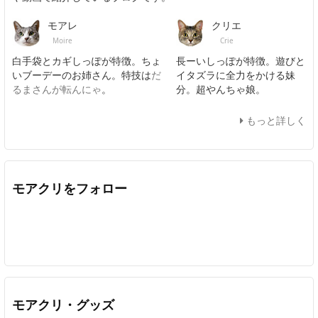
モアレ
クリエ
Moire
Crie
白手袋とカギしっぽが特徴。ちょ
長ーいしっぽが特徴。遊びと
いブーデーのお姉さん。特技は
だ
イタズラに全力をかける妹
るまさんが転んにゃ
。
分。超やんちゃ娘。
もっと詳しく
モアクリをフォロー
Twitter
Facebook
Feedly
YouTube
ニコニコ動画
In
モアクリ・グッズ