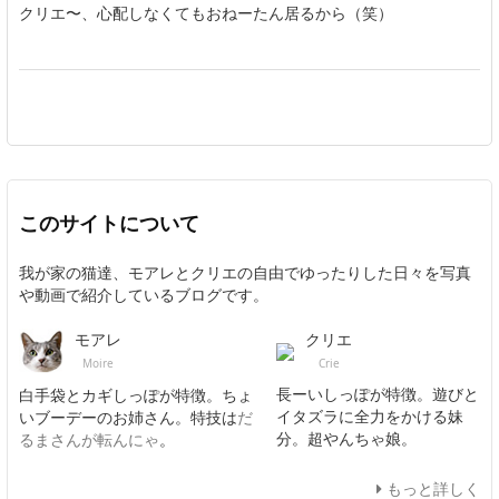
クリエ〜、心配しなくてもおねーたん居るから（笑）
このサイトについて
我が家の猫達、モアレとクリエの自由でゆったりした日々を写真
や動画で紹介しているブログです。
クリエ
モアレ
Crie
Moire
長ーいしっぽが特徴。遊びと
白手袋とカギしっぽが特徴。ちょ
イタズラに全力をかける妹
いブーデーのお姉さん。特技は
だ
分。超やんちゃ娘。
るまさんが転んにゃ
。
もっと詳しく