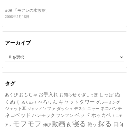
#09 「モアレの水族館」
2008年2月18日
アーカイブ
ア
ー
カ
イ
ブ
タグ
ぬ
おもちゃ
お手入れ
しっぽ
あくび
お知らせ
かぎしっぽ
キャットタワー
くぬく
ぺろりん
グルーミング
ぬりぬり
ジェット耳
ソファ
ネコパンチ
デスク
ニャー
ダッシュ
ジャンプ
ネコベッド
ベッド
ホッカペ
ハンモック
フンフン
ミニモ
モフモフ
寝る
探る
動画
日向
夜
戦う
伸び
アレ