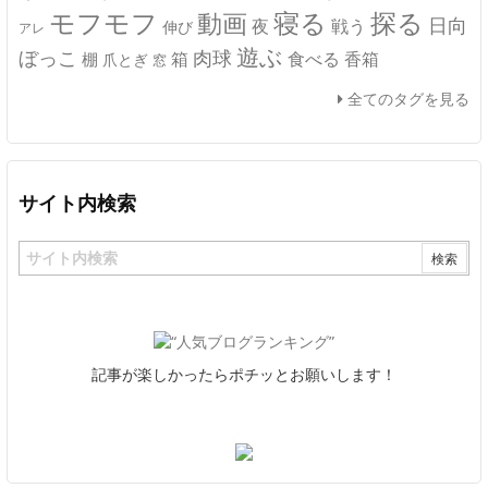
モフモフ
寝る
探る
動画
日向
夜
戦う
伸び
アレ
遊ぶ
ぼっこ
肉球
箱
食べる
香箱
棚
爪とぎ
窓
全てのタグを見る
サイト内検索
記事が楽しかったらポチッとお願いします！