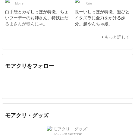
Moire
Crie
白手袋とカギしっぽが特徴。ちょ
長ーいしっぽが特徴。遊びと
いブーデーのお姉さん。特技は
だ
イタズラに全力をかける妹
るまさんが転んにゃ
。
分。超やんちゃ娘。
もっと詳しく
モアクリをフォロー
Twitter
Facebook
Feedly
YouTube
ニコニコ動画
In
モアクリ・グッズ
グッズ関連記事