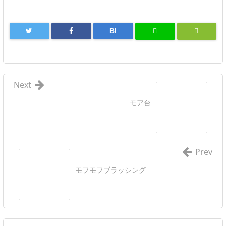
B!
Next
モア台
Prev
モフモフブラッシング