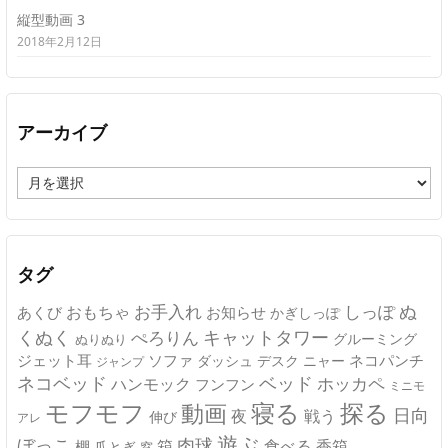
縦型動画 3
2018年2月12日
アーカイブ
ア
ー
カ
イ
ブ
タグ
ぬ
おもちゃ
お手入れ
しっぽ
あくび
お知らせ
かぎしっぽ
キャットタワー
くぬく
ぺろりん
グルーミング
ぬりぬり
ジェット耳
ソファ
ネコパンチ
デスク
ニャー
ダッシュ
ジャンプ
ネコベッド
ベッド
ホッカペ
ハンモック
フンフン
ミニモ
モフモフ
寝る
探る
動画
日向
夜
戦う
伸び
アレ
遊ぶ
ぼっこ
肉球
箱
食べる
香箱
棚
爪とぎ
窓