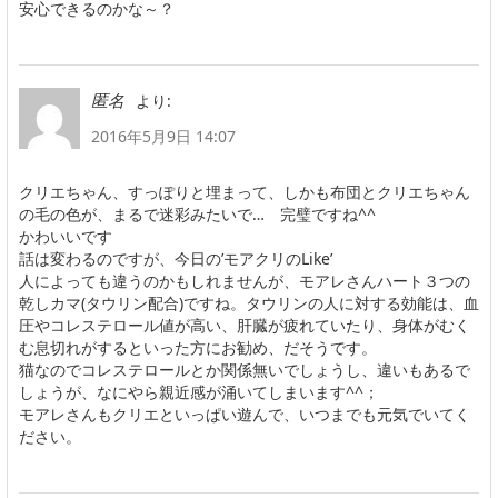
安心できるのかな～？
より:
匿名
2016年5月9日 14:07
クリエちゃん、すっぽりと埋まって、しかも布団とクリエちゃん
の毛の色が、まるで迷彩みたいで… 完璧ですね^^
かわいいです
話は変わるのですが、今日の’モアクリのLike’
人によっても違うのかもしれませんが、モアレさんハート３つの
乾しカマ(タウリン配合)ですね。タウリンの人に対する効能は、血
圧やコレステロール値が高い、肝臓が疲れていたり、身体がむく
む息切れがするといった方にお勧め、だそうです。
猫なのでコレステロールとか関係無いでしょうし、違いもあるで
しょうが、なにやら親近感が涌いてしまいます^^；
モアレさんもクリエといっぱい遊んで、いつまでも元気でいてく
ださい。