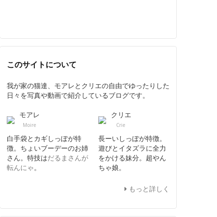
このサイトについて
我が家の猫達、モアレとクリエの自由でゆったりした
日々を写真や動画で紹介しているブログです。
モアレ
クリエ
Moire
Crie
白手袋とカギしっぽが特
長ーいしっぽが特徴。
徴。ちょいブーデーのお姉
遊びとイタズラに全力
さん。特技は
だるまさんが
をかける妹分。超やん
転んにゃ
。
ちゃ娘。
もっと詳しく