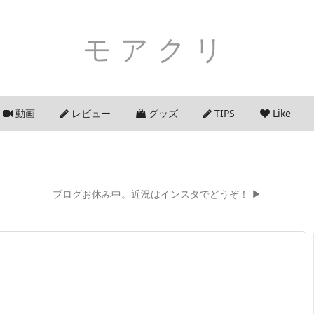
モアクリ
動画
レビュー
グッズ
TIPS
Like
ブログお休み中。近況はインスタでどうぞ！ ▶