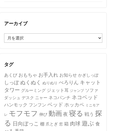
アーカイブ
ア
ー
カ
イ
ブ
タグ
おもちゃ
お手入れ
あくび
お知らせ
かぎしっぽ
キャット
ぬくぬく
しっぽ
ぺろりん
ぬりぬり
タワー
ジェット耳
ソファ
グルーミング
ジャンプ
ネコベッド
ネコパンチ
デスク
ニャー
ダッシュ
ベッド
ホッカペ
ハンモック
フンフン
ミニモア
モフモフ
寝る
探
動画
夜
戦う
伸び
レ
る
遊ぶ
日向ぼっこ
肉球
箱
食
棚
爪とぎ
窓