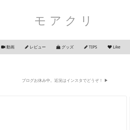
モアクリ
動画
レビュー
グッズ
TIPS
Like
ブログお休み中。近況はインスタでどうぞ！ ▶