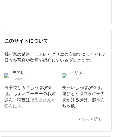
このサイトについて
我が家の猫達、モアレとクリエの自由でゆったりした
日々を写真や動画で紹介しているブログです。
モアレ
クリエ
Moire
Crie
白手袋とカギしっぽが特
長ーいしっぽが特徴。
徴。ちょいブーデーのお姉
遊びとイタズラに全力
さん。特技は
だるまさんが
をかける妹分。超やん
転んにゃ
。
ちゃ娘。
もっと詳しく