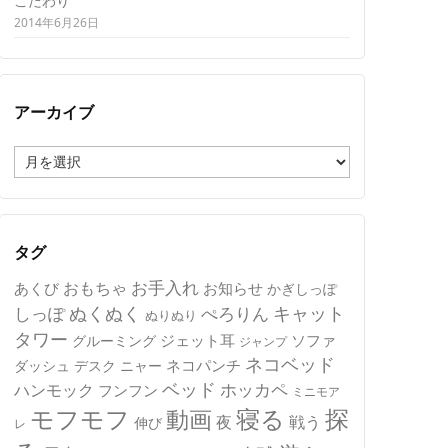
こだわり
2014年6月26日
アーカイブ
ア
ー
カ
イ
ブ
タグ
おもちゃ
お手入れ
あくび
お知らせ
かぎしっぽ
キャット
ぬくぬく
しっぽ
ぺろりん
ぬりぬり
タワー
ジェット耳
ソファ
グルーミング
ジャンプ
ネコベッド
ネコパンチ
デスク
ニャー
ダッシュ
ベッド
ホッカペ
ハンモック
フンフン
ミニモア
モフモフ
寝る
探
動画
夜
戦う
伸び
レ