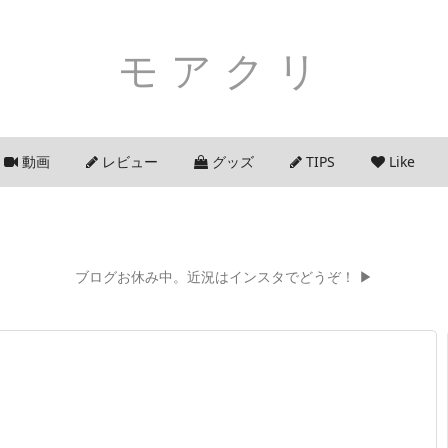
モアクリ
動画
レビュー
グッズ
TIPS
Like
ブログお休み中。近況はインスタでどうぞ！ ▶