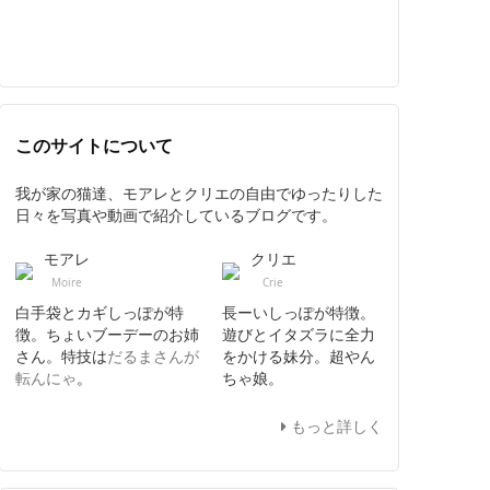
このサイトについて
我が家の猫達、モアレとクリエの自由でゆったりした
日々を写真や動画で紹介しているブログです。
モアレ
クリエ
Moire
Crie
白手袋とカギしっぽが特
長ーいしっぽが特徴。
徴。ちょいブーデーのお姉
遊びとイタズラに全力
さん。特技は
だるまさんが
をかける妹分。超やん
転んにゃ
。
ちゃ娘。
もっと詳しく