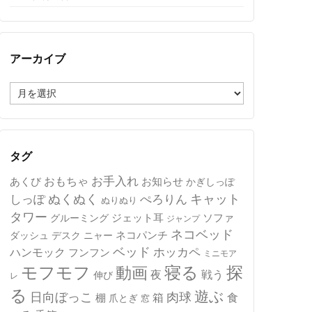
アーカイブ
ア
ー
カ
イ
ブ
タグ
おもちゃ
お手入れ
あくび
お知らせ
かぎしっぽ
キャット
ぬくぬく
しっぽ
ぺろりん
ぬりぬり
タワー
ジェット耳
ソファ
グルーミング
ジャンプ
ネコベッド
ネコパンチ
デスク
ニャー
ダッシュ
ベッド
ホッカペ
ハンモック
フンフン
ミニモア
モフモフ
寝る
探
動画
夜
戦う
伸び
レ
る
遊ぶ
日向ぼっこ
肉球
箱
食
棚
爪とぎ
窓