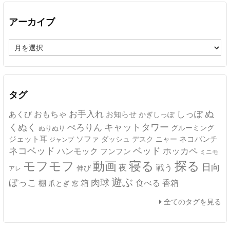
アーカイブ
ア
ー
カ
イ
ブ
タグ
ぬ
おもちゃ
お手入れ
しっぽ
あくび
お知らせ
かぎしっぽ
キャットタワー
くぬく
ぺろりん
グルーミング
ぬりぬり
ジェット耳
ソファ
ネコパンチ
デスク
ニャー
ダッシュ
ジャンプ
ネコベッド
ベッド
ホッカペ
ハンモック
フンフン
ミニモ
モフモフ
寝る
探る
動画
日向
夜
戦う
伸び
アレ
遊ぶ
ぼっこ
肉球
箱
食べる
香箱
棚
爪とぎ
窓
全てのタグを見る