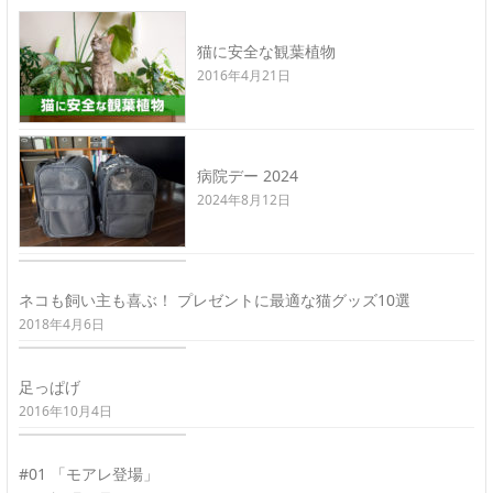
猫に安全な観葉植物
2016年4月21日
病院デー 2024
2024年8月12日
ネコも飼い主も喜ぶ！ プレゼントに最適な猫グッズ10選
2018年4月6日
足っぱげ
2016年10月4日
#01 「モアレ登場」