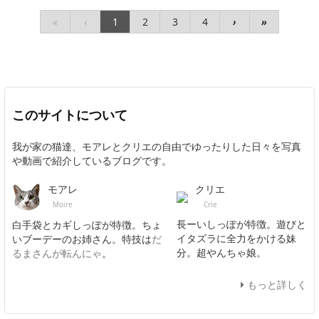
«
‹
1
2
3
4
›
»
このサイトについて
我が家の猫達、モアレとクリエの自由でゆったりした日々を写真
や動画で紹介しているブログです。
クリエ
モアレ
Crie
Moire
長ーいしっぽが特徴。遊びと
白手袋とカギしっぽが特徴。ちょ
イタズラに全力をかける妹
いブーデーのお姉さん。特技は
だ
分。超やんちゃ娘。
るまさんが転んにゃ
。
もっと詳しく