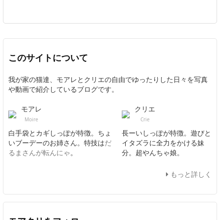
このサイトについて
我が家の猫達、モアレとクリエの自由でゆったりした日々を写真
や動画で紹介しているブログです。
モアレ
クリエ
Moire
Crie
白手袋とカギしっぽが特徴。ちょ
長ーいしっぽが特徴。遊びと
いブーデーのお姉さん。特技は
だ
イタズラに全力をかける妹
るまさんが転んにゃ
。
分。超やんちゃ娘。
もっと詳しく