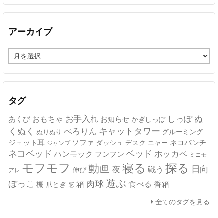
アーカイブ
ア
ー
カ
イ
ブ
タグ
ぬ
おもちゃ
お手入れ
しっぽ
あくび
お知らせ
かぎしっぽ
キャットタワー
くぬく
ぺろりん
グルーミング
ぬりぬり
ジェット耳
ソファ
ネコパンチ
デスク
ニャー
ダッシュ
ジャンプ
ネコベッド
ベッド
ホッカペ
ハンモック
フンフン
ミニモ
モフモフ
寝る
探る
動画
日向
夜
戦う
伸び
アレ
遊ぶ
ぼっこ
肉球
箱
食べる
香箱
棚
爪とぎ
窓
全てのタグを見る