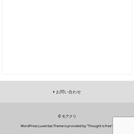
お問い合わせ
©
モアクリ
WordPress Luxeritas Theme is provided by "
Thought is free
".