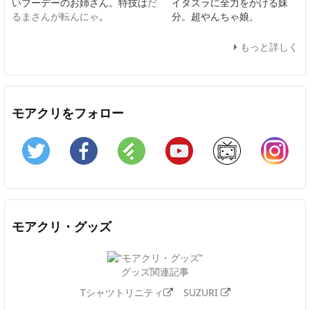
いブーデーのお姉さん。特技は
だ
イタズラに全力をかける妹
るまさんが転んにゃ
。
分。超やんちゃ娘。
もっと詳しく
モアクリをフォロー
Twitter
Facebook
Feedly
YouTube
ニコニコ動画
In
モアクリ・グッズ
グッズ関連記事
Tシャツトリニティ
SUZURI