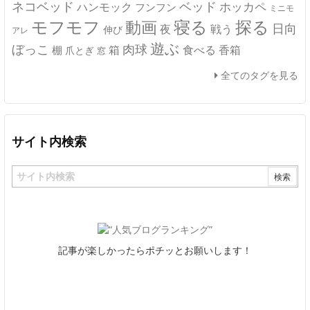
ネコベッド
ベッド
ホッカペ
ハンモック
フンフン
ミニモ
モフモフ
寝る
探る
動画
日向
夜
戦う
伸び
アレ
遊ぶ
ぼっこ
肉球
箱
食べる
香箱
棚
爪とぎ
窓
全てのタグを見る
サイト内検索
記事が楽しかったらポチッとお願いします！