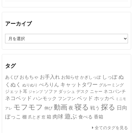
アーカイブ
ア
ー
カ
イ
ブ
タグ
ぬ
おもちゃ
お手入れ
しっぽ
あくび
お知らせ
かぎしっぽ
キャットタワー
くぬく
ぺろりん
グルーミング
ぬりぬり
ジェット耳
ソファ
ネコパンチ
デスク
ニャー
ダッシュ
ジャンプ
ネコベッド
ベッド
ホッカペ
ハンモック
フンフン
ミニモ
モフモフ
寝る
探る
動画
日向
夜
戦う
伸び
アレ
遊ぶ
ぼっこ
肉球
箱
食べる
香箱
棚
爪とぎ
窓
全てのタグを見る