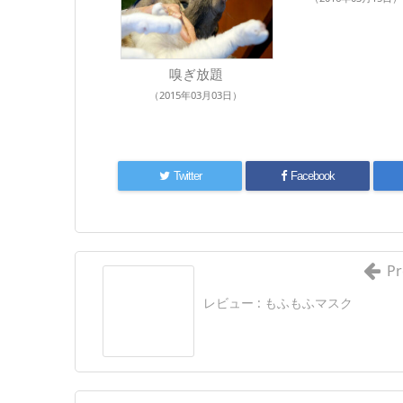
嗅ぎ放題
（2015年03月03日）
Twitter
Facebook
Pr
レビュー : もふもふマスク