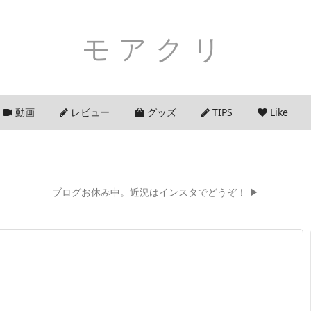
モアクリ
動画
レビュー
グッズ
TIPS
Like
ブログお休み中。近況はインスタでどうぞ！ ▶