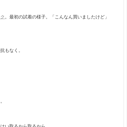
スク
。最初の試着の様子。「こんなん買いましたけど」
抵抗もなく。
タ。
。はい取るから取るから。