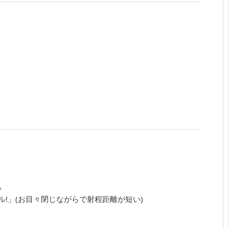
♪
!」(お目々閉じながらで射程距離が短い)