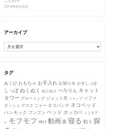
こだわり
2014年6月26日
アーカイブ
ア
ー
カ
イ
ブ
タグ
おもちゃ
お手入れ
あくび
お知らせ
かぎしっぽ
キャット
ぬくぬく
しっぽ
ぺろりん
ぬりぬり
タワー
ジェット耳
ソファ
グルーミング
ジャンプ
ネコベッド
ネコパンチ
デスク
ニャー
ダッシュ
ベッド
ホッカペ
ハンモック
フンフン
ミニモア
モフモフ
寝る
探
動画
夜
戦う
伸び
レ