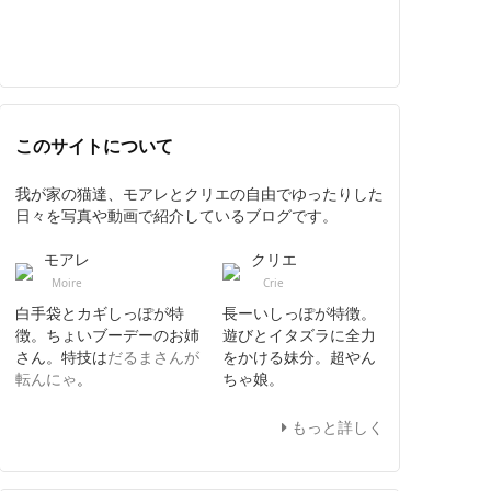
このサイトについて
我が家の猫達、モアレとクリエの自由でゆったりした
日々を写真や動画で紹介しているブログです。
モアレ
クリエ
Moire
Crie
白手袋とカギしっぽが特
長ーいしっぽが特徴。
徴。ちょいブーデーのお姉
遊びとイタズラに全力
さん。特技は
だるまさんが
をかける妹分。超やん
転んにゃ
。
ちゃ娘。
もっと詳しく