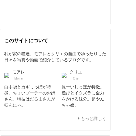
このサイトについて
我が家の猫達、モアレとクリエの自由でゆったりした
日々を写真や動画で紹介しているブログです。
モアレ
クリエ
Moire
Crie
白手袋とカギしっぽが特
長ーいしっぽが特徴。
徴。ちょいブーデーのお姉
遊びとイタズラに全力
さん。特技は
だるまさんが
をかける妹分。超やん
転んにゃ
。
ちゃ娘。
もっと詳しく