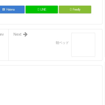
B!
Hatena
LINE
Feedly
ev
Next
朝ベッド