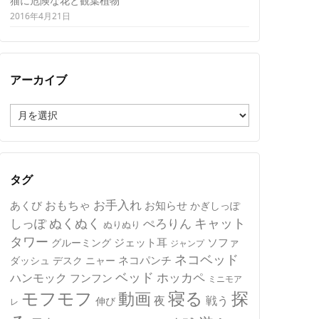
猫に危険な花と観葉植物
2016年4月21日
アーカイブ
ア
ー
カ
イ
ブ
タグ
おもちゃ
お手入れ
あくび
お知らせ
かぎしっぽ
キャット
ぬくぬく
しっぽ
ぺろりん
ぬりぬり
タワー
ジェット耳
ソファ
グルーミング
ジャンプ
ネコベッド
ネコパンチ
デスク
ニャー
ダッシュ
ベッド
ホッカペ
ハンモック
フンフン
ミニモア
モフモフ
寝る
探
動画
夜
戦う
伸び
レ