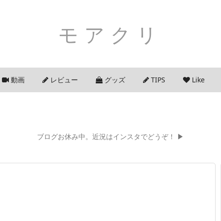
モアクリ
動画
レビュー
グッズ
TIPS
Like
ブログお休み中。近況はインスタでどうぞ！ ▶