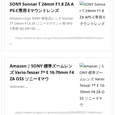
SONY Sonnar T 24mm F1.8 ZA A
PS-C専用 Eマウントレンズ
Amazon.co.jp: SONY 単焦点レンズ Sonnar
T* 24mm F1.8 ZA ソニー Eマウント用 APS-
C専用 SEL24F18Z : ...
https://www.amazon.co.jp/exec/obidos/ASIN/B006HC8D04/moacri
e...
Amazon | SONY 標準ズームレン
ズ Vario-Tessar T* E 16-70mm F4
ZA OSS ソニー Eマウ
Unknown ...
https://www.amazon.co.jp/exec/obidos/ASIN/B00EZK11A4/moacri