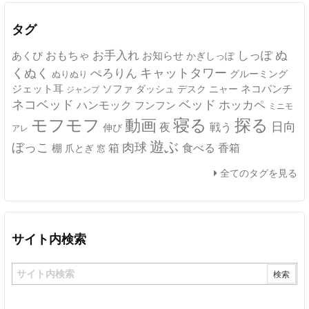
イ
ブ
タグ
ぬ
おもちゃ
お手入れ
しっぽ
あくび
お知らせ
かぎしっぽ
キャットタワー
くぬく
ぺろりん
グルーミング
ぬりぬり
ジェット耳
ソファ
ネコパンチ
デスク
ニャー
ダッシュ
ジャンプ
ネコベッド
ベッド
ホッカペ
ハンモック
フンフン
ミニモ
モフモフ
寝る
探る
動画
日向
夜
戦う
伸び
アレ
遊ぶ
ぼっこ
肉球
箱
食べる
香箱
棚
爪とぎ
窓
全てのタグを見る
サイト内検索