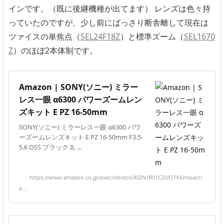
インです。（既に後継機種が出てます） レンズは色々持
っていたのですが、少し前にばっさり断舎離して現在は
ツァイスの単焦点（
SEL24F18Z
）と標準ズーム（
SEL1670
Z
）のほぼ2本体制です。
Amazon | SONY(ソニー) ミラー
レス一眼 α6300 パワーズームレン
ズキット E PZ 16-50mm
SONY(ソニー) ミラーレス一眼 α6300 パワ
ーズームレンズキット E PZ 16-50mm F3.5-
5.6 OSS ブラック IL ...
https://www.amazon.co.jp/exec/obidos/ASIN/B01C2UO7X6/moacri
e...