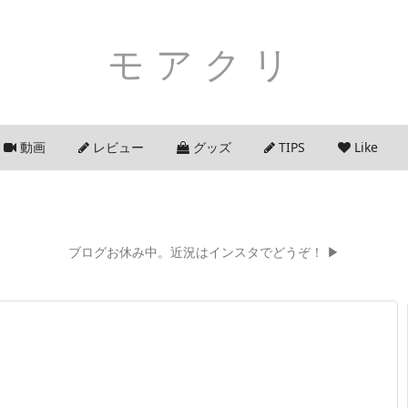
モアクリ
動画
レビュー
グッズ
TIPS
Like
ブログお休み中。近況はインスタでどうぞ！ ▶