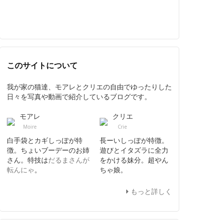
このサイトについて
我が家の猫達、モアレとクリエの自由でゆったりした
日々を写真や動画で紹介しているブログです。
モアレ
クリエ
Moire
Crie
白手袋とカギしっぽが特
長ーいしっぽが特徴。
徴。ちょいブーデーのお姉
遊びとイタズラに全力
さん。特技は
だるまさんが
をかける妹分。超やん
転んにゃ
。
ちゃ娘。
もっと詳しく