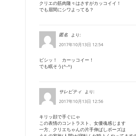
クリエの筋肉隆々はさすがカッコイイ！
でも眉間にシワよってる？
より:
匿名
2017年10月13日 12:54
ビシッ！ カーッコイー！
でも眠そう(^-^)
より:
サレビティ
2017年10月13日 12:56
キリッ顔で手ぐにゃ
この表情のコントラスト、女優魂感じます
一方、クリエちゃんの片手伸ばしポーズは
うちの家族(人間)が寝転んだ時よくやってます