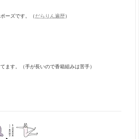
んポーズです。（
だらりん遍歴
）
メてます。（手が長いので香箱組みは苦手）