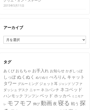
クリエ・オン・ステージ
2015年5月11日
アーカイブ
ア
ー
カ
イ
ブ
タグ
おもちゃ
お手入れ
あくび
お知らせ
かぎしっぽ
キャット
ぬくぬく
しっぽ
ぺろりん
ぬりぬり
タワー
ジェット耳
ソファ
グルーミング
ジャンプ
ネコベッド
ネコパンチ
デスク
ニャー
ダッシュ
ベッド
ホッカペ
ハンモック
フンフン
ミニモア
モフモフ
寝る
探
動画
夜
戦う
伸び
レ