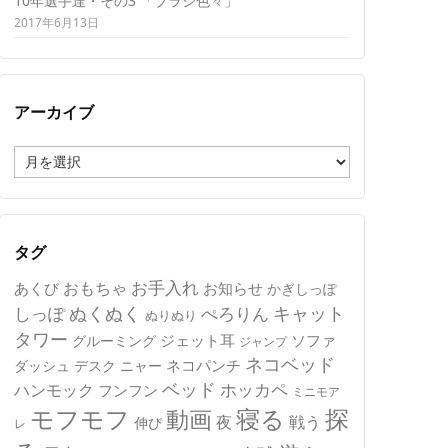
10年選手達・その3 「ブラシ色々」
2017年6月13日
アーカイブ
ア
ー
カ
イ
ブ
タグ
おもちゃ
お手入れ
あくび
お知らせ
かぎしっぽ
キャット
ぬくぬく
しっぽ
ぺろりん
ぬりぬり
タワー
ジェット耳
ソファ
グルーミング
ジャンプ
ネコベッド
ネコパンチ
デスク
ニャー
ダッシュ
ベッド
ホッカペ
ハンモック
フンフン
ミニモア
モフモフ
寝る
探
動画
夜
戦う
伸び
レ