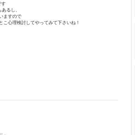
です
もあるし、
いますので
とこ心理検討してやってみて下さいね！
じ～