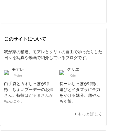
このサイトについて
我が家の猫達、モアレとクリエの自由でゆったりした
日々を写真や動画で紹介しているブログです。
モアレ
クリエ
Moire
Crie
白手袋とカギしっぽが特
長ーいしっぽが特徴。
徴。ちょいブーデーのお姉
遊びとイタズラに全力
さん。特技は
だるまさんが
をかける妹分。超やん
転んにゃ
。
ちゃ娘。
もっと詳しく