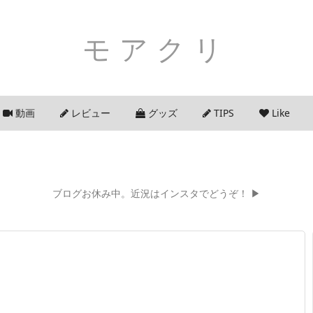
モアクリ
動画
レビュー
グッズ
TIPS
Like
ブログお休み中。近況はインスタでどうぞ！ ▶