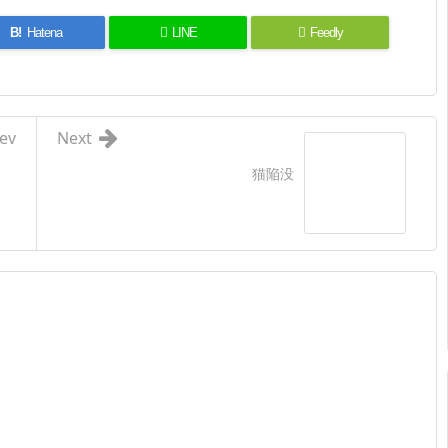
B!
Hatena
LINE
Feedly
ev
Next
猫陥没