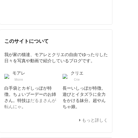
このサイトについて
我が家の猫達、モアレとクリエの自由でゆったりした
日々を写真や動画で紹介しているブログです。
モアレ
クリエ
Moire
Crie
白手袋とカギしっぽが特
長ーいしっぽが特徴。
徴。ちょいブーデーのお姉
遊びとイタズラに全力
さん。特技は
だるまさんが
をかける妹分。超やん
転んにゃ
。
ちゃ娘。
もっと詳しく