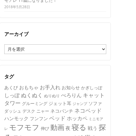
モアレ 11歳になりました！
2018年5月28日
アーカイブ
ア
ー
カ
イ
ブ
タグ
おもちゃ
お手入れ
あくび
お知らせ
かぎしっぽ
キャット
ぬくぬく
しっぽ
ぺろりん
ぬりぬり
タワー
ジェット耳
ソファ
グルーミング
ジャンプ
ネコベッド
ネコパンチ
デスク
ニャー
ダッシュ
ベッド
ホッカペ
ハンモック
フンフン
ミニモア
モフモフ
寝る
探
動画
夜
戦う
伸び
レ