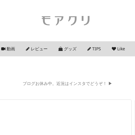
モアクリ
動画
レビュー
グッズ
TIPS
Like
ブログお休み中。近況はインスタでどうぞ！ ▶