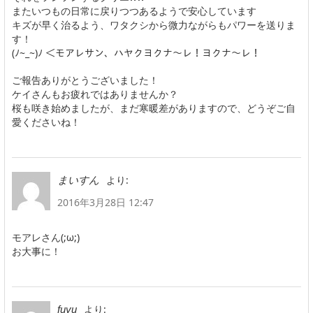
またいつもの日常に戻りつつあるようで安心しています
キズが早く治るよう、ワタクシから微力ながらもパワーを送りま
す！
(ﾉ~_~)ﾉ ＜モアレサン、ハヤクヨクナ〜レ！ヨクナ〜レ！
ご報告ありがとうございました！
ケイさんもお疲れではありませんか？
桜も咲き始めましたが、まだ寒暖差がありますので、どうぞご自
愛くださいね！
より:
まいすん
2016年3月28日 12:47
モアレさん(;ω;)
お大事に！
より:
fuyu