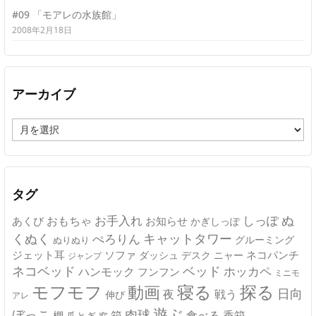
#09 「モアレの水族館」
2008年2月18日
アーカイブ
ア
ー
カ
イ
ブ
タグ
ぬ
おもちゃ
お手入れ
しっぽ
あくび
お知らせ
かぎしっぽ
キャットタワー
くぬく
ぺろりん
グルーミング
ぬりぬり
ジェット耳
ソファ
ネコパンチ
デスク
ニャー
ダッシュ
ジャンプ
ネコベッド
ベッド
ホッカペ
ハンモック
フンフン
ミニモ
モフモフ
寝る
探る
動画
日向
夜
戦う
伸び
アレ
遊ぶ
ぼっこ
肉球
箱
食べる
香箱
棚
爪とぎ